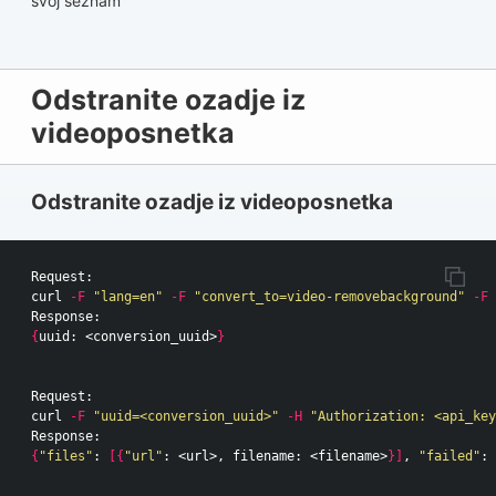
svoj seznam
Odstranite ozadje iz
videoposnetka
Odstranite ozadje iz videoposnetka
Request:

curl 
-F
"lang=en"
-F
"convert_to=video-removebackground"
-F
{
uuid: <conversion_uuid>
}
Request:

curl 
-F
"uuid=<conversion_uuid>"
-H
"Authorization: <api_key
{
"files"
: 
[{
"url"
: <url>, filename: <filename>
}]
, 
"failed"
: 