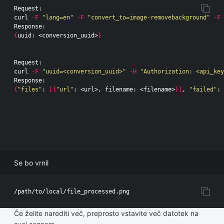
Request:

curl 
-F
"lang=en"
-F
"convert_to=image-removebackground"
-F
{
uuid: <conversion_uuid>
}
Request:

curl 
-F
"uuid=<conversion_uuid>"
-H
"Authorization: <api_key
{
"files"
: 
[{
"url"
: <url>, filename: <filename>
}]
, 
"failed"
: 
Se bo vrnil
Če želite narediti več, preprosto vstavite več datotek na