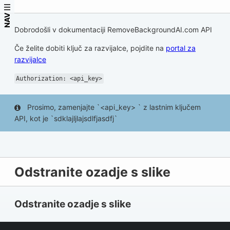
NAV
Dobrodošli v dokumentaciji RemoveBackgroundAI.com API
Če želite dobiti ključ za razvijalce, pojdite na
portal za
razvijalce
Authorization: <api_key>
Prosimo, zamenjajte `<api_key> ` z lastnim ključem
API, kot je `sdklajljlajsdlfjasdfj`
Odstranite ozadje s slike
Odstranite ozadje s slike