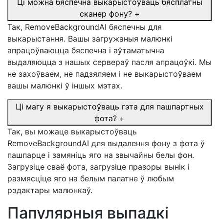
Ці можна бяспечна выкарыстоўваць бясплатны
сканер фону?
+
Так, RemoveBackgroundAI бяспечны для
выкарыстання. Вашы загружаныя малюнкі
апрацоўваюцца бяспечна і аўтаматычна
выдаляюцца з нашых сервераў пасля апрацоўкі. Мы
не захоўваем, не падзяляем і не выкарыстоўваем
вашы малюнкі ў іншых мэтах.
Ці магу я выкарыстоўваць гэта для пашпартных
фота?
+
Так, вы можаце выкарыстоўваць
RemoveBackgroundAI для выдалення фону з фота ў
пашпарце і замяніць яго на звычайны белы фон.
Загрузіце сваё фота, загрузіце празоры вынік і
размясціце яго на белым палатне ў любым
рэдактары малюнкаў.
Папулярныя выпадкі