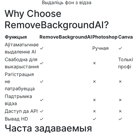
Выдаліць фон з відэа
Why Choose
RemoveBackgroundAI?
Функцыя
RemoveBackgroundAI
Photoshop
Canva
Аўтаматычнае
✓
Ручная
✓
выдаленне AI
Свабодна для
Толькі
✓
✗
выкарыстання
профі
Рэгістрацыя
не
✓
✗
✗
патрабуецца
Падтрымка
✓
✗
✗
відэа
Даступ да API
✓
✗
✗
Вывад HD
✓
✓
✓
Часта задаваемыя