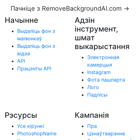
Пачніце з RemoveBackgroundAI.com →
Начынне
Адзін
інструмент,
Выдаліць фон з
шмат
малюнкаў
выкарыстання
Выдаліць фон з
відэа
Электронная
API
камерцыя
Працэнты API
Instagram
Фота пашпарта
Лого
Падпісы
Рэсурсы
Кампанія
Усе кірункі
Пра
PhotoshopName
Цэнаўтварэнне