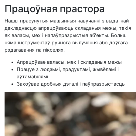
Працоўная прастора
Нашы прасунутыя машынныя навучанні з выдатнай
дакладнасцю апрацоўваюць складаныя межы, такія
як валасы, мех і напаўпразрыстыя аб'екты. Больш
няма інструментаў ручнога вылучэння або доўгага
рэдагавання па пікселях.
Апрацоўвае валасы, мех і складаныя межы
Працуе з людзьмі, прадуктамі, жывёламі і
аўтамабілямі
Захоўвае дробныя дэталі і паўпразрыстасць