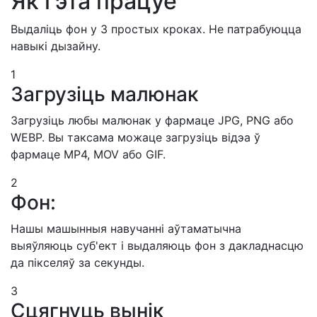
Як гэта працуе
Выдаліць фон у 3 простых кроках. Не патрабуюцца
навыкі дызайну.
1
Загрузіць малюнак
Загрузіць любы малюнак у фармаце JPG, PNG або
WEBP. Вы таксама можаце загрузіць відэа ў
фармаце MP4, MOV або GIF.
2
Фон:
Нашы машынныя навучанні аўтаматычна
выяўляюць суб'ект і выдаляюць фон з дакладнасцю
да пікселяў за секунды.
3
Сцягнуць вынік