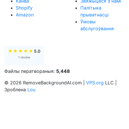
Канва
Звяжыцеся з намі
Shopify
Палітыка
Amazon
прыватнасці
Ўмовы
абслугоўвання
★
★
★
★
★
5.0
1 review
Файлы ператвораныя:
5,448
© 2026 RemoveBackgroundAI.com |
VPS.org
LLC |
Зроблена
Lou