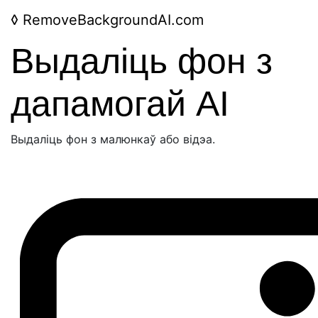
◊
RemoveBackgroundAI.com
Выдаліць фон з
дапамогай AI
Выдаліць фон з малюнкаў або відэа.