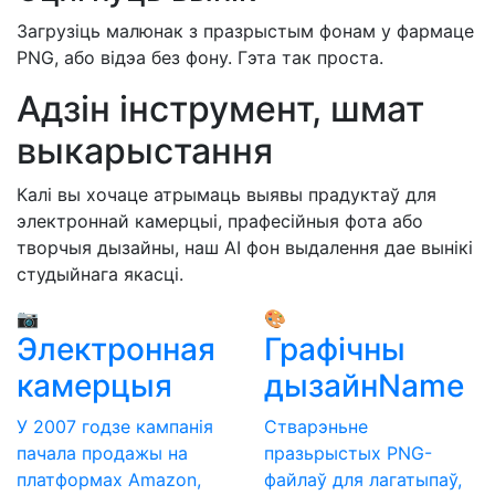
Загрузіць малюнак з празрыстым фонам у фармаце
PNG, або відэа без фону. Гэта так проста.
Адзін інструмент, шмат
выкарыстання
Калі вы хочаце атрымаць выявы прадуктаў для
электроннай камерцыі, прафесійныя фота або
творчыя дызайны, наш AI фон выдалення дае вынікі
студыйнага якасці.
📷
🎨
Электронная
Графічны
камерцыя
дызайнName
У 2007 годзе кампанія
Стварэньне
пачала продажы на
празьрыстых PNG-
платформах Amazon,
файлаў для лагатыпаў,