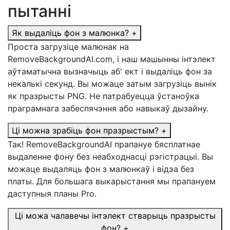
пытанні
Як выдаліць фон з малюнка?
+
Проста загрузіце малюнак на
RemoveBackgroundAI.com, і наш машынны інтэлект
аўтаматычна вызначыць аб' ект і выдаліць фон за
некалькі секунд. Вы можаце затым загрузіць вынік
як празрысты PNG. Не патрабуецца ўстаноўка
праграмнага забеспячэння або навыкаў дызайну.
Ці можна зрабіць фон празрыстым?
+
Так! RemoveBackgroundAI прапануе бясплатнае
выдаленне фону без неабходнасці рэгістрацыі. Вы
можаце выдаляць фон з малюнкаў і відэа без
платы. Для большага выкарыстання мы прапануем
даступныя планы Pro.
Ці можа чалавечы інтэлект стварыць празрысты
фон?
+