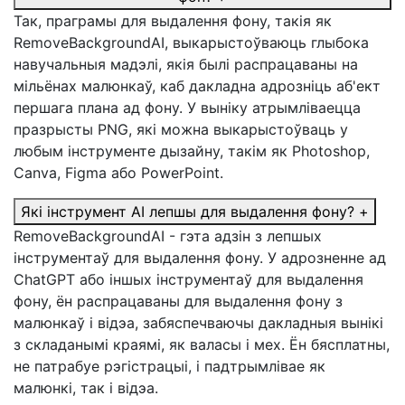
Так, праграмы для выдалення фону, такія як
RemoveBackgroundAI, выкарыстоўваюць глыбока
навучальныя мадэлі, якія былі распрацаваны на
мільёнах малюнкаў, каб дакладна адрозніць аб'ект
першага плана ад фону. У выніку атрымліваецца
празрысты PNG, які можна выкарыстоўваць у
любым інструменте дызайну, такім як Photoshop,
Canva, Figma або PowerPoint.
Які інструмент AI лепшы для выдалення фону?
+
RemoveBackgroundAI - гэта адзін з лепшых
інструментаў для выдалення фону. У адрозненне ад
ChatGPT або іншых інструментаў для выдалення
фону, ён распрацаваны для выдалення фону з
малюнкаў і відэа, забяспечваючы дакладныя вынікі
з складанымі краямі, як валасы і мех. Ён бясплатны,
не патрабуе рэгістрацыі, і падтрымлівае як
малюнкі, так і відэа.