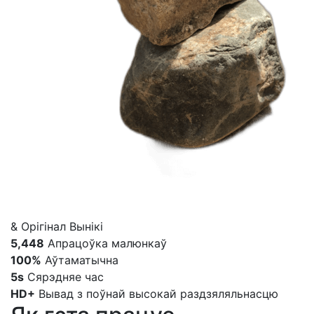
& Орігінал
Вынікі
5,448
Апрацоўка малюнкаў
100%
Аўтаматычна
5s
Сярэдняе час
HD+
Вывад з поўнай высокай раздзяляльнасцю