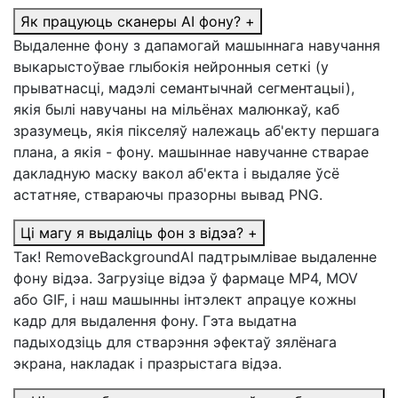
Як працуюць сканеры AI фону?
+
Выдаленне фону з дапамогай машыннага навучання
выкарыстоўвае глыбокія нейронныя сеткі (у
прыватнасці, мадэлі семантычнай сегментацыі),
якія былі навучаны на мільёнах малюнкаў, каб
зразумець, якія пікселяў належаць аб'екту першага
плана, а якія - фону. машыннае навучанне стварае
дакладную маску вакол аб'екта і выдаляе ўсё
астатняе, ствараючы празорны вывад PNG.
Ці магу я выдаліць фон з відэа?
+
Так! RemoveBackgroundAI падтрымлівае выдаленне
фону відэа. Загрузіце відэа ў фармаце MP4, MOV
або GIF, і наш машынны інтэлект апрацуе кожны
кадр для выдалення фону. Гэта выдатна
падыходзіць для стварэння эфектаў зялёнага
экрана, накладак і празрыстага відэа.