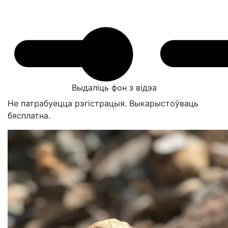
Выдаліць фон з відэа
Не патрабуецца рэгістрацыя. Выкарыстоўваць
бясплатна.