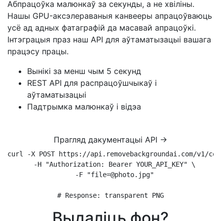
Абпрацоўка малюнкаў за секунды, а не хвіліны.
Нашы GPU-аксэлераваныя канвееры апрацоўваюць
усё ад адных фатаграфій да масавай апрацоўкі.
Інтэграцыя праз наш API для аўтаматызацыі вашага
працэсу працы.
Вынікі за менш чым 5 секунд
REST API для распрацоўшчыкаў і
аўтаматызацыі
Падтрымка малюнкаў і відэа
Прагляд дакументацыі API →
curl -X POST https://api.removebackgroundai.com/v1/conv
  -H "Authorization: Bearer YOUR_API_KEY" \

  -F "file=@photo.jpg"

# Response: transparent PNG
Выдаліць фон?