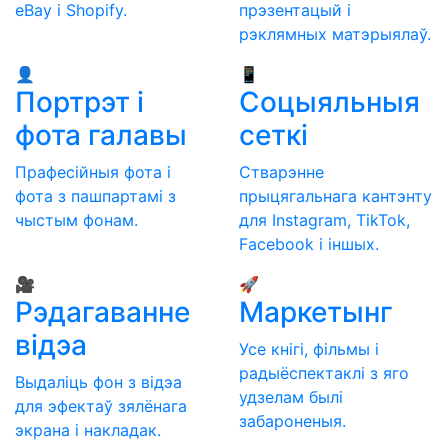
eBay і Shopify.
прэзентацый і
рэклямных матэрыялаў.
👤
📱
Портрэт і
Соцыяльныя
фота галавы
сеткі
Прафесійныя фота і
Стварэнне
фота з пашпартамі з
прыцягальнага кантэнту
чыстым фонам.
для Instagram, TikTok,
Facebook і іншых.
🎥
🚀
Рэдагаванне
Маркетынг
відэа
Усе кнігі, фільмы і
радыёспектаклі з яго
Выдаліць фон з відэа
удзелам былі
для эфектаў зялёнага
забароненыя.
экрана і накладак.