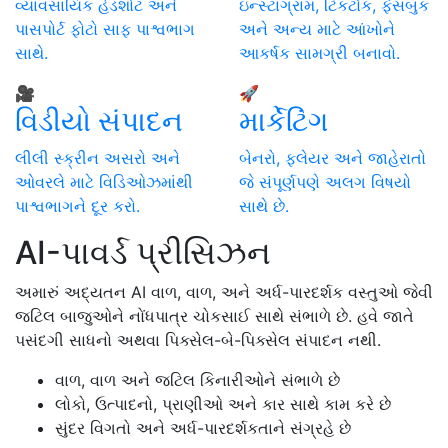
વ્યાવસાયિક હેડશોટ અને
ઇન્સ્ટાગ્રામ, ટિકટોક, ફેસબુક
પાસપોર્ટ ફોટો સાફ પાશ્વભાગ
અને અન્ય માટે આંખોને
સાથે.
આકર્ષક સામગ્રી બનાવો.
🎥
🚀
વિડીયો સંપાદન
માર્કેટિંગ
લીલી સ્ક્રીન અસરો અને
બેનરો, ફ્લેયર અને જાહેરાતો
ઓવરલે માટે વિડિઓઝમાંથી
જે સંપૂર્ણપણે અલગ વિષયો
પાશ્વભાગને દૂર કરો.
સાથે છે.
AI-પાવર્ડ પ્રીસિઝન
અમારું અદ્યતન AI વાળ, વાળ, અને અર્ધ-પારદર્શક વસ્તુઓ જેવી
જટિલ બાજુઓને નોંધપાત્ર ચોકસાઈ સાથે સંભાળે છે. હવે જાતે
પસંદગી સાધનો અથવા પિક્સેલ-બે-પિક્સેલ સંપાદન નથી.
વાળ, વાળ અને જટિલ કિનારીઓને સંભાળે છે
લોકો, ઉત્પાદનો, પ્રાણીઓ અને કાર સાથે કામ કરે છે
સુંદર વિગતો અને અર્ધ-પારદર્શકતાને સંગ્રહે છે