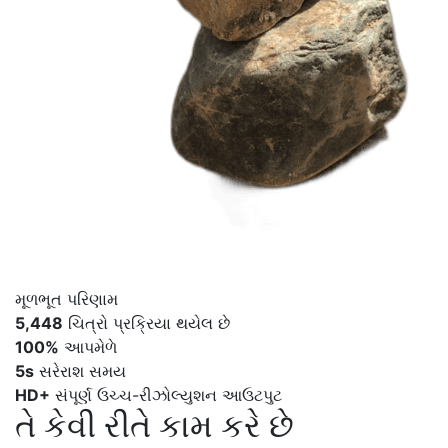
મૂળભૂત
પરિણામ
5,448
ચિત્રો પ્રક્રિયા થયેલ છે
100%
આપમેળે
5s
સરેરાશ સમય
HD+
સંપૂર્ણ ઉચ્ચ-રીઝોલ્યુશન આઉટપુટ
તે કેવી રીતે કામ કરે છે