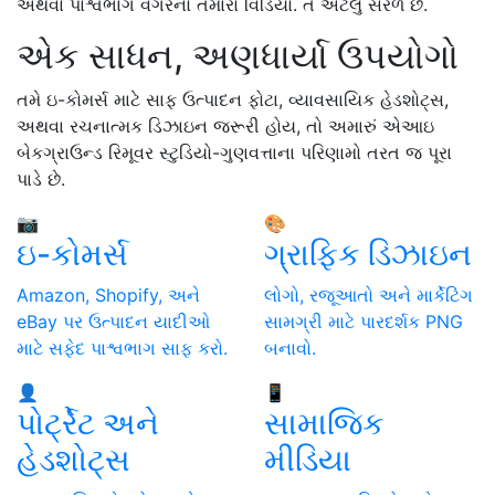
અથવા પાશ્વભાગ વગરનો તમારો વિડિયો. તે એટલું સરળ છે.
એક સાધન, અણધાર્યા ઉપયોગો
તમે ઇ-કોમર્સ માટે સાફ ઉત્પાદન ફોટા, વ્યાવસાયિક હેડશોટ્સ,
અથવા રચનાત્મક ડિઝાઇન જરૂરી હોય, તો અમારું એઆઇ
બેકગ્રાઉન્ડ રિમૂવર સ્ટુડિયો-ગુણવત્તાના પરિણામો તરત જ પૂરા
પાડે છે.
📷
🎨
ઇ-કોમર્સ
ગ્રાફિક ડિઝાઇન
Amazon, Shopify, અને
લોગો, રજૂઆતો અને માર્કેટિંગ
eBay પર ઉત્પાદન યાદીઓ
સામગ્રી માટે પારદર્શક PNG
માટે સફેદ પાશ્વભાગ સાફ કરો.
બનાવો.
👤
📱
પોર્ટ્રેટ અને
સામાજિક
હેડશોટ્સ
મીડિયા