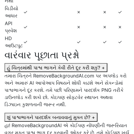
નથી
વિડીયો
✓
✗
✗
✓
આધાર
API
✓
✗
✗
✗
પ્રવેશ
HD
✓
✓
✓
✓
આઉટપુટ
વારંવાર પૂછાતા પ્રશ્નો
હું ચિત્રમાંથી પાશ્વ ભાગને કેવી રીતે દૂર કરી શકું?
+
તમારા ચિત્રને RemoveBackgroundAI.com પર અપલોડ કરો
અને અમારું AI આપોઆપ વિષયને શોધી કાઢશે અને સેકન્ડોમાં
પાશ્વભાગને દૂર કરશે. તમે પછી પરિણામને પારદર્શક PNG તરીકે
ડાઉનલોડ કરી શકો છો. કોઇપણ સોફ્ટવેર સ્થાપન અથવા
ડિઝાઇન કુશળતાની જરૂર નથી.
શું પાશ્વભાગને પારદર્શક બનાવવાનું મુક્ત છે?
+
હા! RemoveBackgroundAI એ કોઈપણ નોંધણીની જરૂરિયાત
વગર મફત પાશ્વ ભાગ દૂર કરવાની ઓફર કરે છે. તમે કોઈપણ ખર્ચ