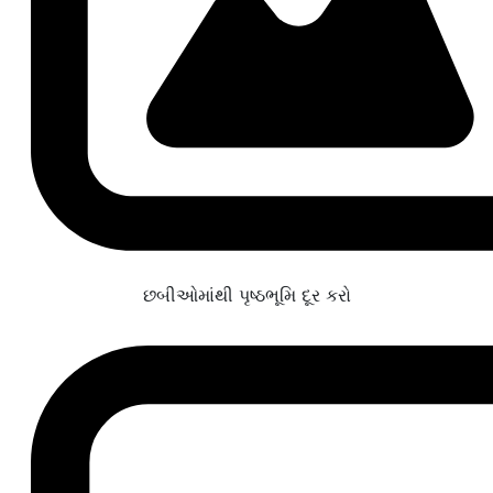
છબીઓમાંથી પૃષ્ઠભૂમિ દૂર કરો