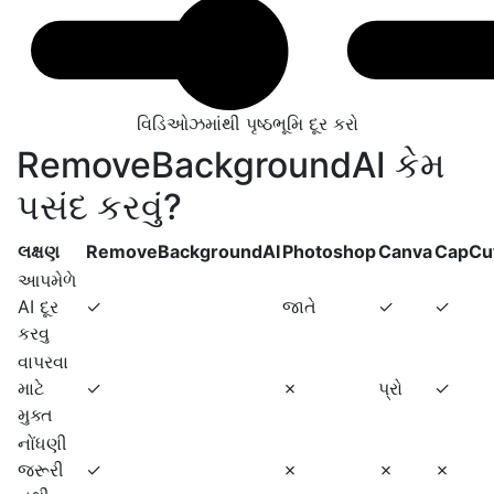
વિડિઓઝમાંથી પૃષ્ઠભૂમિ દૂર કરો
RemoveBackgroundAI કેમ
પસંદ કરવું?
લક્ષણ
RemoveBackgroundAI
Photoshop
Canva
CapCu
આપમેળે
AI દૂર
✓
જાતે
✓
✓
કરવુ
વાપરવા
માટે
✓
✗
પ્રો
✓
મુક્ત
નોંધણી
જરૂરી
✓
✗
✗
✗