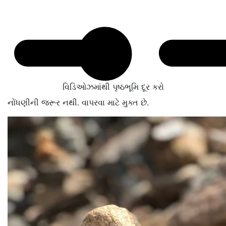
વિડિઓઝમાંથી પૃષ્ઠભૂમિ દૂર કરો
નોંધણીની જરૂર નથી. વાપરવા માટે મુક્ત છે.