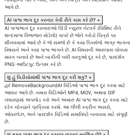
આપે છે.
AI પાશ્વ ભાગ દૂર કરનાર કેવી રીતે કામ કરે છે?
+
AI પાશ્વભાગ દૂર કરનારાઓ ઊંડી ન્યુરલ નેટવર્ક (વિશિષ્ટ રીતે
શબ્દમાળા વિભાજન મોડેલો) વાપરે છે જેને કરોડો ચિત્રો પર
શીખવવામાં આવે છે કે જે સમજે છે કે કયા પિક્સેલો અગ્ર ભાગના
વિષયને અને કયા પાશ્વ ભાગને છે. AI વિષયની આસપાસ ચોક્કસ
માસ્ક બનાવે છે અને બાકીની બધી વસ્તુઓ દૂર કરે છે, પારદર્શક
PNG આઉટપુટ ઉત્પન્ન કરે છે.
શું હું વિડીયોમાંથી પાશ્વ ભાગ દૂર કરી શકું?
+
હા! RemoveBackgroundAI વિડિઓ પાશ્વ ભાગ દૂર કરવા માટે
આધાર આપે છે. તમારા વિડિઓને MP4, MOV, અથવા GIF
બંધારણમાં અપલોડ કરો અને અમારું AI પાશ્વ ભાગ દૂર કરવા માટે
દરેક ચોકઠાંને પ્રક્રિયા કરશે. આ લીલી સ્ક્રીન અસરો,
ઓવરલેઝ, અને પારદર્શક વિડિઓ સમાવિષ્ટો બનાવવા માટે સંપૂર્ણ
છે.
શું મુક્ત પાશ્વ ભાગ દૂર કરનાર વાપરવું સુરક્ષિત છે?
+