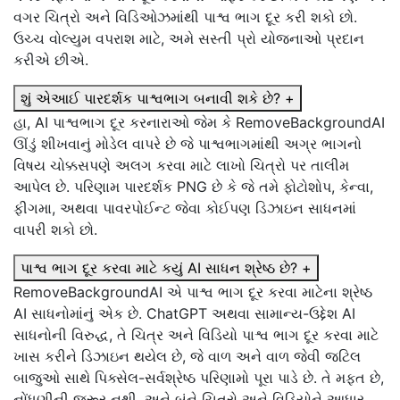
વગર ચિત્રો અને વિડિઓઝમાંથી પાશ્વ ભાગ દૂર કરી શકો છો.
ઉચ્ચ વોલ્યુમ વપરાશ માટે, અમે સસ્તી પ્રો યોજનાઓ પ્રદાન
કરીએ છીએ.
શું એઆઈ પારદર્શક પાશ્વભાગ બનાવી શકે છે?
+
હા, AI પાશ્વભાગ દૂર કરનારાઓ જેમ કે RemoveBackgroundAI
ઊંડું શીખવાનું મોડેલ વાપરે છે જે પાશ્વભાગમાંથી અગ્ર ભાગનો
વિષય ચોક્કસપણે અલગ કરવા માટે લાખો ચિત્રો પર તાલીમ
આપેલ છે. પરિણામ પારદર્શક PNG છે કે જે તમે ફોટોશોપ, કેન્વા,
ફીગમા, અથવા પાવરપોઈન્ટ જેવા કોઈપણ ડિઝાઇન સાધનમાં
વાપરી શકો છો.
પાશ્વ ભાગ દૂર કરવા માટે કયું AI સાધન શ્રેષ્ઠ છે?
+
RemoveBackgroundAI એ પાશ્વ ભાગ દૂર કરવા માટેના શ્રેષ્ઠ
AI સાધનોમાંનું એક છે. ChatGPT અથવા સામાન્ય-ઉદ્દેશ AI
સાધનોની વિરુદ્ધ, તે ચિત્ર અને વિડિયો પાશ્વ ભાગ દૂર કરવા માટે
ખાસ કરીને ડિઝાઇન થયેલ છે, જે વાળ અને વાળ જેવી જટિલ
બાજુઓ સાથે પિક્સેલ-સર્વશ્રેષ્ઠ પરિણામો પૂરા પાડે છે. તે મફત છે,
નોંધણીની જરૂર નથી, અને બંને ચિત્રો અને વિડિયોને આધાર