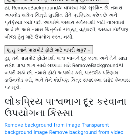
હા, RemoveBackgroundAI વાપરવા માટે સુરક્ષિત છે. તમારા
અપલોડ થયેલ ચિત્રો સુરક્ષિત રીતે પ્રક્રિયા કરેલ છે અને
પ્રક્રિયા કર્યા પછી આપમેળે અમારા સર્વરમાંથી કાઢી નાખવામાં
આવે છે. અમે તમારા ચિત્રોનો સંગ્રહ, વહેંચણી, અથવા કોઈપણ
બીજા હેતુ માટે ઉપયોગ કરતા નથી.
શું હું આને પાસપોર્ટ ફોટો માટે વાપરી શકું?
+
હા, તમે પાસપોર્ટ ફોટોમાંથી પાશ્વ ભાગને દૂર કરવા અને તેને સાદા
સફેદ પાશ્વ ભાગ સાથે બદલવા માટે RemoveBackgroundAI
વાપરી શકો છો. તમારો ફોટો અપલોડ કરો, પારદર્શક પરિણામ
ડાઉનલોડ કરો, અને તેને કોઈપણ ચિત્ર સંપાદકમાં સફેદ કેનવાસ
પર મૂકો.
લોકપ્રિય પાશ્વભાગ દૂર કરવાના
ઉપયોગના કિસ્સા
Remove background from image
Transparent
background image
Remove background from video