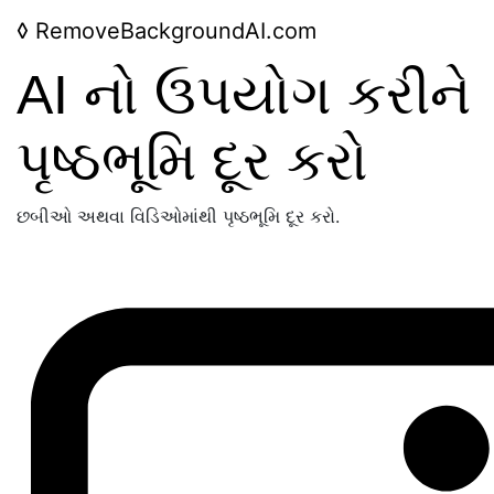
◊
RemoveBackgroundAI.com
AI નો ઉપયોગ કરીને
પૃષ્ઠભૂમિ દૂર કરો
છબીઓ અથવા વિડિઓમાંથી પૃષ્ઠભૂમિ દૂર કરો.