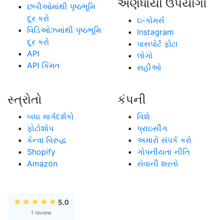
અણધાર્યા ઉપયોગો
છબીઓમાંથી પૃષ્ઠભૂમિ
દૂર કરો
ઇ-કોમર્સ
વિડિઓઝમાંથી પૃષ્ઠભૂમિ
Instagram
દૂર કરો
પાસપોર્ટ ફોટા
API
લોગો
API કિંમત
સહીઓ
સ્ત્રોતો
કંપની
બધા માર્ગદર્શકો
વિશે
ફોટોશોપ
પ્રાઇસીંગ
કેન્વા વિરુદ્ધ
અમારો સંપર્ક કરો
Shopify
ગોપનીયતા નીતિ
Amazon
સેવાની શરતો
★
★
★
★
★
5.0
1 review