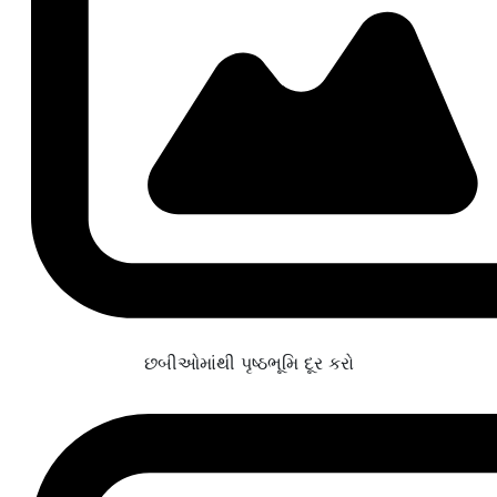
છબીઓમાંથી પૃષ્ઠભૂમિ દૂર કરો