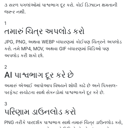
૩ સરળ પગલાંઓમાં પાશ્વભાગ દૂર કરો. કોઈ ડિઝાઇન ક્ષમતાની
જરૂર નથી.
1
તમારું ચિત્ર અપલોડ કરો
JPG, PNG, અથવા WEBP બંધારણમાં કોઈપણ ચિત્રને અપલોડ
કરો. તમે MP4, MOV, અથવા GIF બંધારણમાં વિડિઓ પણ
અપલોડ કરી શકો છો.
2
AI પાશ્વભાગ દૂર કરે છે
અમારું એઆઈ આપોઆપ વિષયને શોધી કાઢે છે અને પિક્સલ-
પરફેક્ટ સચોટતા સાથે સેકન્ડોમાં પાશ્વભાગને દૂર કરે છે.
3
પરિણામ ડાઉનલોડ કરો
PNG તરીકે પારદર્શક પાશ્વભાગ સાથે તમારું ચિત્ર ડાઉનલોડ કરો,