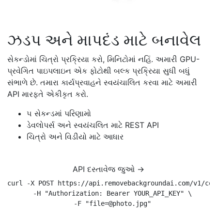
ઝડપ અને માપદંડ માટે બનાવેલ
સેકન્ડોમાં ચિત્રો પ્રક્રિયા કરો, મિનિટોમાં નહિં. અમારી GPU-
પ્રવેગિત પાઇપલાઇન એક ફોટોથી બલ્ક પ્રક્રિયા સુધી બધું
સંભાળે છે. તમારા કાર્યપ્રવાહને સ્વયંચાલિત કરવા માટે અમારી
API મારફતે એકીકૃત કરો.
૫ સેકન્ડમાં પરિણામો
ડેવલોપર્સ અને સ્વયંચલિત માટે REST API
ચિત્રો અને વિડીયો માટે આધાર
API દસ્તાવેજ જુઓ →
curl -X POST https://api.removebackgroundai.com/v1/conv
  -H "Authorization: Bearer YOUR_API_KEY" \

  -F "file=@photo.jpg"
