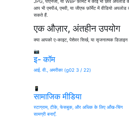
JPG, पीएनजी, या WBP फ़ॉर्मेट में कोई भी छवि अपलोड कर
आप भी एमपी4, एमवी, या जीएफ फ़ॉर्मेट में वीडियो अपलोड
सकते हैं.
एक औज़ार, अंतहीन उपयोग
क्या आपको ए-काइट, पेशेवर सिर्ख, या सृजनात्मक डिज़ाइन क
📷
इ- कॉम
आई. वी., अमरीका (g02 3 / 22)
📱
सामाजिक मीडिया
स्टाग्राम, टीके, फेसबुक, और अधिक के लिए आँख-चिंग
सामग्री बनाएँ.