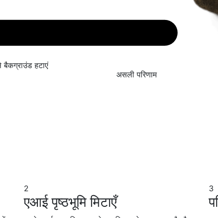
े बैकग्राउंड हटाएं
असली
परिणाम
2
3
एआई पृष्ठभूमि मिटाएँ
प