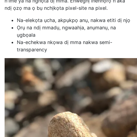
n'ime ya na nghọta dị mma. Enweghị ihenhọrọ n'aka
ndị ọzọ ma ọ bụ nchịkọta pixel-site na pixel.
Na-elekọta ụcha, akpụkpọ anụ, nakwa etiti dị njọ
Ọrụ na ndị mmadụ, ngwaahịa, anụmanụ, na
ụgbọala
Na-echekwa nkọwa dị mma nakwa semi-
transparency