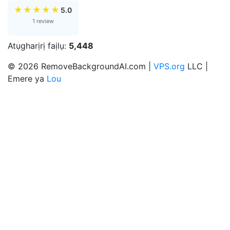
★
★
★
★
★
5.0
1 review
Atụgharịrị faịlụ:
5,448
© 2026 RemoveBackgroundAI.com |
VPS.org
LLC |
Emere ya
Lou