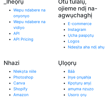
_Iheọrụ
Otu tuĺàlụ̀,
ojieme ndị na-
Wepu ndabere na
agwụchaghị
onyonyo
Wepu ndabere na
E-commerce
vidiyo
Instagram
API
Ụcha paspọtụ
API Pricing
Logos
Ndesịta aha ndị ahụ
Nhazi
Ụlọọrụ
Nlekọta niile
Báà
Photoshop
Ịnye ọnụahịa
Canva
Kpọtụrụ anyị
Shopify
amụma nzuzo
Amazon
Usoro ọrụ