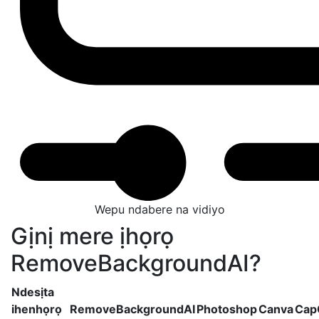
Wepu ndabere na vidiyo
Gịnị mere ịhọrọ
RemoveBackgroundAI?
Ndesịta
ihenhọrọ
RemoveBackgroundAI
Photoshop
Canva
Cap