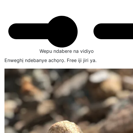
Wepu ndabere na vidiyo
Enweghị ndebanye achọrọ. Free iji jiri ya.