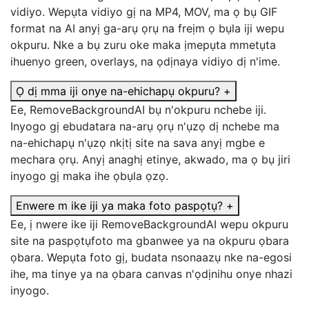
vidiyo. Wepụta vidiyo gị na MP4, MOV, ma ọ bụ GIF
format na AI anyị ga-arụ ọrụ na freịm ọ bụla iji wepu
okpuru. Nke a bụ zuru oke maka ịmepụta mmetụta
ihuenyo green, overlays, na ọdịnaya vidiyo dị n'ime.
Ọ dị mma iji onye na-ehichapụ okpuru?
+
Ee, RemoveBackgroundAI bụ n'okpuru nchebe iji.
Inyogo gị ebudatara na-arụ ọrụ n'ụzọ dị nchebe ma
na-ehichapụ n'ụzọ nkịtị site na sava anyị mgbe e
mechara ọrụ. Anyị anaghị etinye, akwado, ma ọ bụ jiri
inyogo gị maka ihe ọbụla ọzọ.
Enwere m ike iji ya maka foto paspọtụ?
+
Ee, ị nwere ike iji RemoveBackgroundAI wepu okpuru
site na paspọtụfoto ma gbanwee ya na okpuru ọbara
ọbara. Wepụta foto gị, budata nsonaazụ nke na-egosi
ihe, ma tinye ya na ọbara canvas n'ọdịnihu onye nhazi
inyogo.