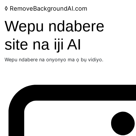
◊
RemoveBackgroundAI.com
Wepu ndabere
site na iji AI
Wepu ndabere na onyonyo ma ọ bụ vidiyo.