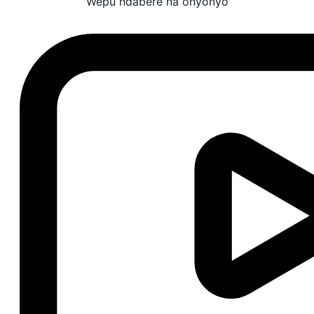
Wepu ndabere na onyonyo