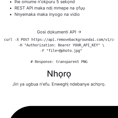
Ihe omume n'okpuru 5 sekọnd
REST API maka ndị mmepe na ọfụụ
Nnyemaka maka inyogo na vidio
Gosi dọkumenti API →
curl -X POST https://api.removebackgroundai.com/v1/conv
  -H "Authorization: Bearer YOUR_API_KEY" \

  -F "file=@photo.jpg"

# Response: transparent PNG
Nhọrọ
Jiri ya ugbua n'efu. Enweghị ndebanye achọrọ.