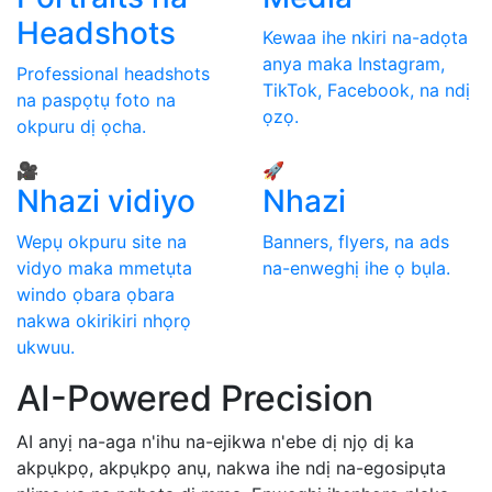
Headshots
Kewaa ihe nkiri na-adọta
anya maka Instagram,
Professional headshots
TikTok, Facebook, na ndị
na paspọtụ foto na
ọzọ.
okpuru dị ọcha.
🎥
🚀
Nhazi vidiyo
Nhazi
Wepụ okpuru site na
Banners, flyers, na ads
vidyo maka mmetụta
na-enweghị ihe ọ bụla.
windo ọbara ọbara
nakwa okirikiri nhọrọ
ukwuu.
AI-Powered Precision
AI anyị na-aga n'ihu na-ejikwa n'ebe dị njọ dị ka
akpụkpọ, akpụkpọ anụ, nakwa ihe ndị na-egosipụta