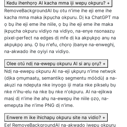
Kedu ihenhọrọ AI kacha mma iji wepụ okpuru?
+
RemoveBackgroundAI bụ otu n'ime ihe eji eme ihe
kacha mma maka ịkpụcha okpuru. Dị ka ChatGPT ma
ọ bụ ihe eji eme ihe niile, ọ bụ ihe eji eme ihe maka
ịkpụcha okpuru vidiyo na vidiyo, na-enye nsonaazụ
pixel-perfect na edges dị mfe dị ka akpụkpọ anụ na
akpụkpọ anụ. Ọ bụ n'efu, chọrọ ịbanye na-enweghị,
na-akwado ihe oyiyi na vidiyo.
Olee otú ndị na-ewepụ okpuru AI si arụ ọrụ?
+
Ndị na-ewepụ okpuru AI na-eji ụkpụrụ n'ime netwọk
(dịka ọmụmaatụ, semantikọ segmentu móòdù) a na-
akụzi na ndepụta nke inyogo iji mata nke pikselụ bụ
nke n'ihu-elu na nke bụ nke n'okpuru. AI na-ejikwa
masị dị n'ime ihe ahụ na-ewepụ ihe niile ọzọ, na-
emepụta ihe n'ime PNG dị n'ime.
Enwere m ike ihichapụ okpuru site na vidio?
+
Ee! RemoveBackgroundAI na-akwado ịwepụ okpuru