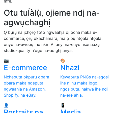
mfe.
Otu tuĺàlụ̀, ojieme ndị na-
agwụchaghị
Ọ bụrụ na ịchọrọ foto ngwaahịa dị ọcha maka e-
commerce, ọrụ ọkachamara, ma ọ bụ ntọala ntọala,
onye na-ewepụ ihe nkiri AI anyị na-enye nsonaazụ
studio-quality n'oge na-adịghị anya.
📷
🎨
E-commerce
Nhazi
Nchepụta okpuru ọbara
Kewapụta PNGs na-egosi
ọbara maka ndepụta
ihe n'ihu maka logo,
ngwaahịa na Amazon,
ngosipụta, nakwa ihe ndị
Shopify, na eBay.
na-ere ahịa.
👤
📱
Portraits na
Media