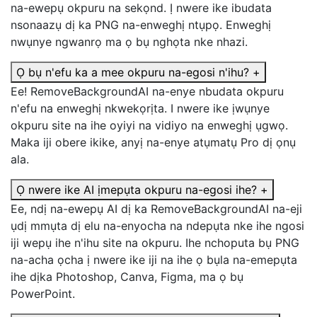
na-ewepụ okpuru na sekọnd. Ị nwere ike ibudata
nsonaazụ dị ka PNG na-enweghị ntụpọ. Enweghị
nwụnye ngwanrọ ma ọ bụ nghọta nke nhazi.
Ọ bụ n'efu ka a mee okpuru na-egosi n'ihu?
+
Ee! RemoveBackgroundAI na-enye nbudata okpuru
n'efu na enweghị nkwekọrịta. I nwere ike ịwụnye
okpuru site na ihe oyiyi na vidiyo na enweghị ụgwọ.
Maka iji obere ikike, anyị na-enye atụmatụ Pro dị ọnụ
ala.
Ọ nwere ike AI ịmepụta okpuru na-egosi ihe?
+
Ee, ndị na-ewepụ AI dị ka RemoveBackgroundAI na-eji
ụdị mmụta dị elu na-enyocha na ndepụta nke ihe ngosi
iji wepụ ihe n'ihu site na okpuru. Ihe nchoputa bụ PNG
na-acha ọcha ị nwere ike iji na ihe ọ bụla na-emepụta
ihe dịka Photoshop, Canva, Figma, ma ọ bụ
PowerPoint.