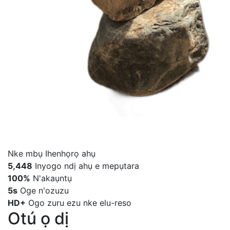
Nke mbụ
Ihenhọrọ ahụ
5,448
Inyogo ndị ahụ e mepụtara
100%
N'akaụntụ
5s
Oge n'ozuzu
HD+
Ogo zuru ezu nke elu-reso
Otú ọ dị