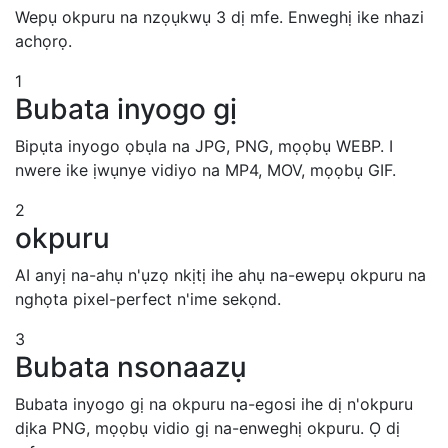
Wepụ okpuru na nzọụkwụ 3 dị mfe. Enweghị ike nhazi
achọrọ.
1
Bubata inyogo gị
Bipụta inyogo ọbụla na JPG, PNG, mọọbụ WEBP. I
nwere ike ịwụnye vidiyo na MP4, MOV, mọọbụ GIF.
2
okpuru
AI anyị na-ahụ n'ụzọ nkịtị ihe ahụ na-ewepụ okpuru na
nghọta pixel-perfect n'ime sekọnd.
3
Bubata nsonaazụ
Bubata inyogo gị na okpuru na-egosi ihe dị n'okpuru
dịka PNG, mọọbụ vidio gị na-enweghị okpuru. Ọ dị