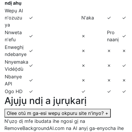
ndị ahụ
Wepụ AI
n'ozuzu
✓
N'aka
✓
✓
ya
Nnweta
Pro
✓
✗
✓
n'efu
naanị
Enweghị
✓
✗
✗
✗
ndebanye
Nnyemaka
✓
✗
✗
✓
Vidéọ̀dù
Nbanye
✓
✗
✗
✗
API
Ogo HD
✓
✓
✓
✓
Ajụjụ ndị a jụrụkarị
Olee otú m ga-esi wepụ okpuru site n'inyo?
+
N'ụzọ dị mfe ibudata ihe ngosi gị na
RemoveBackgroundAI.com na AI anyị ga-enyocha ihe