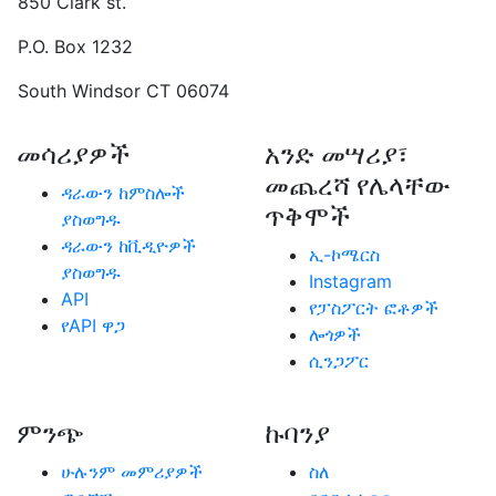
850 Clark st.
P.O. Box 1232
South Windsor CT 06074
መሳሪያዎች
አንድ መሣሪያ፣
መጨረሻ የሌላቸው
ዳራውን ከምስሎች
ጥቅሞች
ያስወግዱ
ዳራውን ከቪዲዮዎች
ኢ-ኮሜርስ
ያስወግዱ
Instagram
API
የፓስፖርት ፎቶዎች
የAPI ዋጋ
ሎጎዎች
ሲንጋፖር
ምንጭ
ኩባንያ
ሁሉንም መምሪያዎች
ስለ