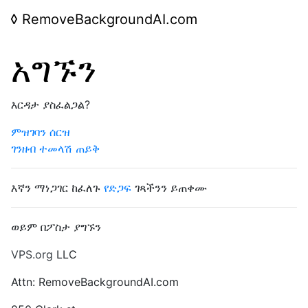
◊
RemoveBackgroundAI.com
አግኙን
እርዳታ ያስፈልጋል?
ምዝገባን ሰርዝ
ገንዘብ ተመላሽ ጠይቅ
እኛን ማነጋገር ከፈለጉ
የድጋፍ
ገጻችንን ይጠቀሙ
ወይም በፖስታ ያግኙን
VPS.org
LLC
Attn: RemoveBackgroundAI.com