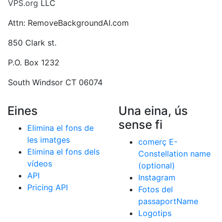
VPS.org
LLC
Attn: RemoveBackgroundAI.com
850 Clark st.
P.O. Box 1232
South Windsor CT 06074
Eines
Una eina, ús
sense fi
Elimina el fons de
les imatges
comerç E-
Elimina el fons dels
Constellation name
vídeos
(optional)
API
Instagram
Pricing API
Fotos del
passaportName
Logotips