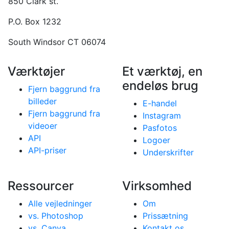
850 Clark st.
P.O. Box 1232
South Windsor CT 06074
Værktøjer
Et værktøj, en
endeløs brug
Fjern baggrund fra
billeder
E-handel
Fjern baggrund fra
Instagram
videoer
Pasfotos
API
Logoer
API-priser
Underskrifter
Ressourcer
Virksomhed
Alle vejledninger
Om
vs. Photoshop
Prissætning
vs. Canva
Kontakt os