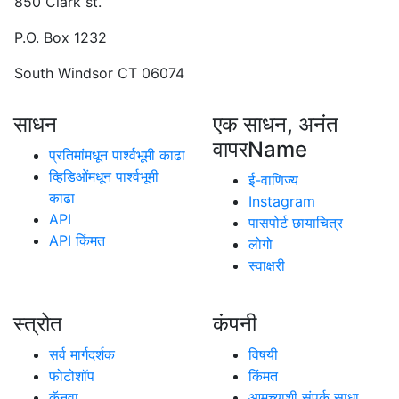
850 Clark st.
P.O. Box 1232
South Windsor CT 06074
साधन
एक साधन, अनंत
वापरName
प्रतिमांमधून पार्श्वभूमी काढा
व्हिडिओंमधून पार्श्वभूमी
ई-वाणिज्य
काढा
Instagram
API
पासपोर्ट छायाचित्र
API किंमत
लोगो
स्वाक्षरी
स्त्रोत
कंपनी
सर्व मार्गदर्शक
विषयी
फोटोशॉप
किंमत
कॅनवा
आमच्याशी संपर्क साधा