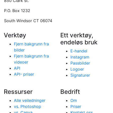
850 Clark st.
P.O. Box 1232
South Windsor CT 06074
Verktøy
Ett verktøy,
endeløs bruk
Fjern bakgrunn fra
bilder
E-handel
Fjern bakgrunn fra
Instagram
videoer
Passbilder
API
Logoer
API- priser
Signaturer
Ressurser
Bedrift
Alle veiledninger
Om
vs. Photoshop
Priser
vs. Canva
Kontakt oss