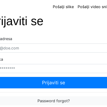
Pošalji slike
Pošalji video s
ijaviti se
 adresa
ka
Prijaviti se
Password forgot?