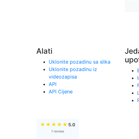
Alati
Jed
upo
Uklonite pozadinu sa slika
Uklonite pozadinu iz
videozapisa
API
API Cijene
★
★
★
★
★
5.0
1 review