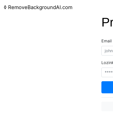
◊
RemoveBackgroundAI.com
Pr
Email
Lozin