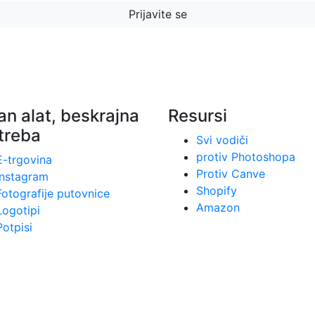
Prijavite se
an alat, beskrajna
Resursi
treba
Svi vodiči
protiv Photoshopa
E-trgovina
Protiv Canve
Instagram
Shopify
Fotografije putovnice
Amazon
Logotipi
Potpisi