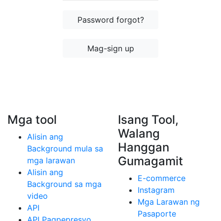
Password forgot?
Mag-sign up
Mga tool
Isang Tool,
Walang
Alisin ang
Hanggan
Background mula sa
Gumagamit
mga larawan
Alisin ang
E-commerce
Background sa mga
Instagram
video
Mga Larawan ng
API
Pasaporte
API Pagpepresyo