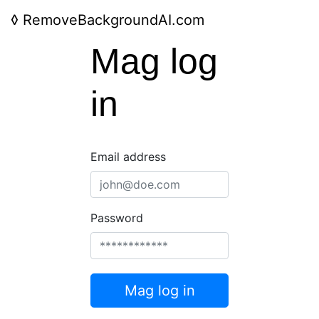
◊
RemoveBackgroundAI.com
Mag log
in
Email address
Password
Mag log in