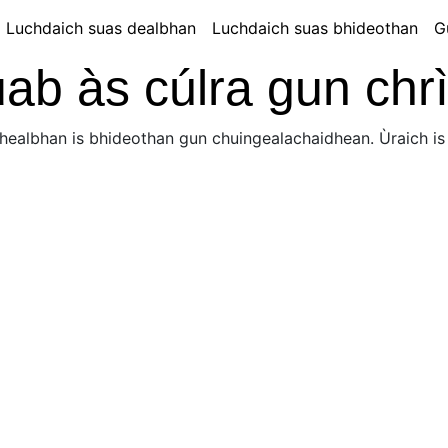
Luchdaich suas dealbhan
Luchdaich suas bhideothan
G
ab às cúlra gun chr
dhealbhan is bhideothan gun chuingealachaidhean. Ùraich is