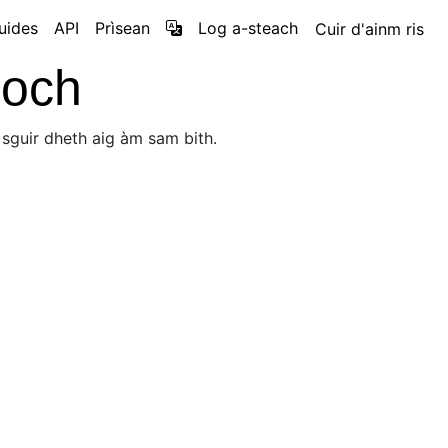
uides
API
Prìsean
Log a-steach
Cuir d'ainm ris
ìoch
 sguir dheth aig àm sam bith.