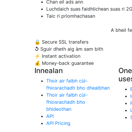
Chan eil ads ann
Luchdaich suas faidhlichean suas ri 2
Taic ri prìomhachasan
A bheil f
🔒
Secure SSL transfers
↺
Sguir dheth aig àm sam bith
⚡
Instant activation
💰
Money-back guarantee
Innealan
One
use
Thoir air falbh cùl-
fhiosrachadh bho dhealbhan
Thoir air falbh cùl-
fhiosrachadh bho
bhideothan
API
API Pricing