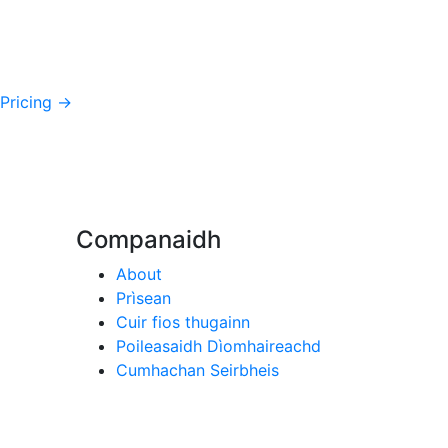
Pricing →
Companaidh
About
Prìsean
Cuir fios thugainn
Poileasaidh Dìomhaireachd
Cumhachan Seirbheis