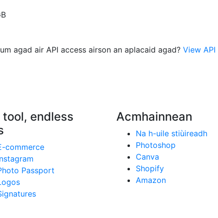
GB
eum agad air API access airson an aplacaid agad?
View API 
 tool, endless
Acmhainnean
s
Na h-uile stiùireadh
Photoshop
E-commerce
Canva
Instagram
Shopify
Photo Passport
Amazon
Logos
Signatures