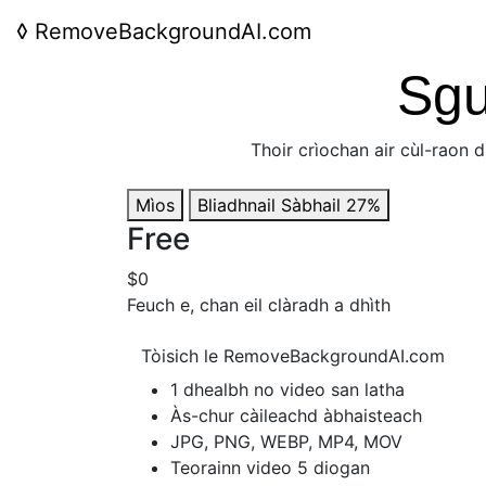
◊
RemoveBackgroundAI.com
Sgu
Thoir crìochan air cùl-raon 
Mìos
Bliadhnail
Sàbhail 27%
Free
$0
Feuch e, chan eil clàradh a dhìth
Tòisich le RemoveBackgroundAI.com
1 dhealbh no video san latha
Às-chur càileachd àbhaisteach
JPG, PNG, WEBP, MP4, MOV
Teorainn video 5 diogan