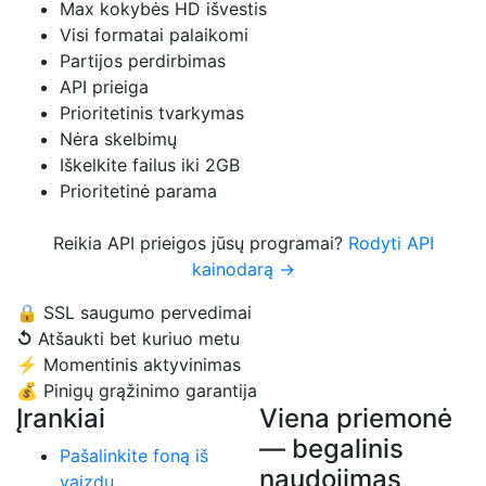
Max kokybės HD išvestis
Visi formatai palaikomi
Partijos perdirbimas
API prieiga
Prioritetinis tvarkymas
Nėra skelbimų
Iškelkite failus iki 2GB
Prioritetinė parama
Reikia API prieigos jūsų programai?
Rodyti API
kainodarą →
🔒
SSL saugumo pervedimai
↺
Atšaukti bet kuriuo metu
⚡
Momentinis aktyvinimas
💰
Pinigų grąžinimo garantija
Įrankiai
Viena priemonė
— begalinis
Pašalinkite foną iš
naudojimas
vaizdų