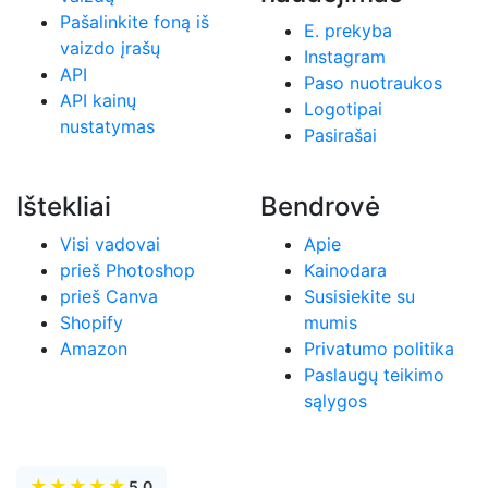
Pašalinkite foną iš
E. prekyba
vaizdo įrašų
Instagram
API
Paso nuotraukos
API kainų
Logotipai
nustatymas
Pasirašai
Ištekliai
Bendrovė
Visi vadovai
Apie
prieš Photoshop
Kainodara
prieš Canva
Susisiekite su
Shopify
mumis
Amazon
Privatumo politika
Paslaugų teikimo
sąlygos
★
★
★
★
★
5.0