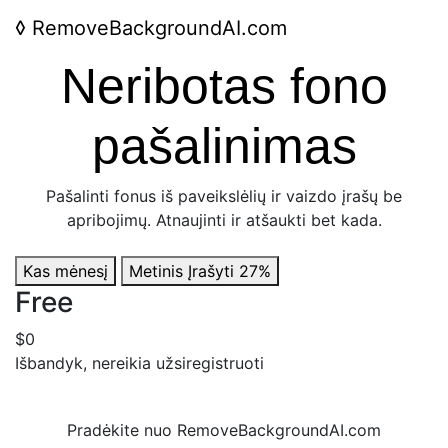
◊
RemoveBackgroundAI.com
Neribotas fono
pašalinimas
Pašalinti fonus iš paveikslėlių ir vaizdo įrašų be
apribojimų. Atnaujinti ir atšaukti bet kada.
Kas mėnesį
Metinis
Įrašyti 27%
Free
$0
Išbandyk, nereikia užsiregistruoti
Pradėkite nuo RemoveBackgroundAI.com