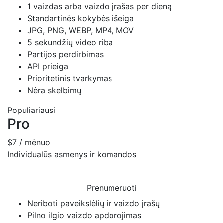
1 vaizdas arba vaizdo įrašas per dieną
Standartinės kokybės išeiga
JPG, PNG, WEBP, MP4, MOV
5 sekundžių video riba
Partijos perdirbimas
API prieiga
Prioritetinis tvarkymas
Nėra skelbimų
Populiariausi
Pro
$7
/ mėnuo
Individualūs asmenys ir komandos
Prenumeruoti
Neriboti paveikslėlių ir vaizdo įrašų
Pilno ilgio vaizdo apdorojimas