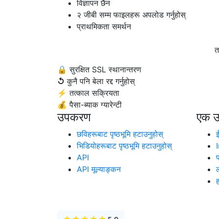
विज्ञापन छैन
२ जीबी सम्म फाइलहरू अपलोड गर्नुहोस्
प्राथमिकता समर्थन
त
🔒
सुरक्षित SSL स्थानान्तरण
↺
कुनै पनि बेला रद्द गर्नुहोस्
⚡
तत्काल सक्रियता
💰
पैसा-ब्याक ग्यारेन्टी
उपकरण
एक उ
छविहरूबाट पृष्ठभूमि हटाउनुहोस्
भिडियोहरूबाट पृष्ठभूमि हटाउनुहोस्
API
प
API मूल्याङ्कन
ह