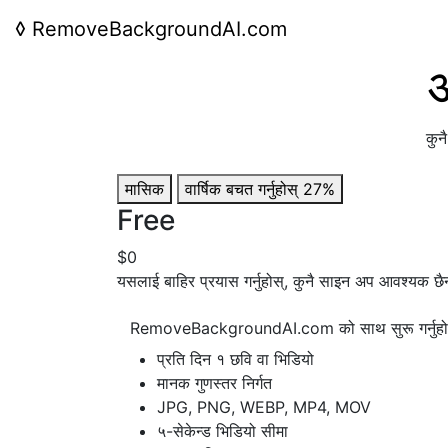
◊
RemoveBackgroundAI.com
अ
कुन
मासिक
वार्षिक
बचत गर्नुहोस् 27%
Free
$0
यसलाई बाहिर प्रयास गर्नुहोस्, कुनै साइन अप आवश्यक छै
RemoveBackgroundAI.com को साथ सुरू गर्नुहो
प्रति दिन १ छवि वा भिडियो
मानक गुणस्तर निर्गत
JPG, PNG, WEBP, MP4, MOV
५-सेकेन्ड भिडियो सीमा