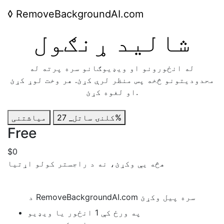
◊
RemoveBackgroundAI.com
شاليد ړنګول
له انځورونو او ویډیوګانو سره پرته له
محدودیتونو څخه پس منظر لرې کړئ. هر وخت لوړ کړئ
او لغوه کړئ.
ساتل_ 27%
کلنۍ
میاشتنی
Free
$0
هڅه يې وکړئ، نه د راجستر کولو اړتيا
د RemoveBackgroundAI.com سره پیل وکړئ
په ورځ کې 1 انځور یا ویډیو