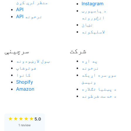
منظر لرې کړئ
Instagram
API
د پاسپورټ
API نرخونه
انځورونه
نښان
لاسليکونه
شرکت
سرچينې
په اړه
ټول لارښودونه
نرخونه
فوتوشاپ
موږ سره اړیکه
کانوا
ونیسئ
Shopify
د پټتیا تګلاره
Amazon
د خدمت شرطونه
★
★
★
★
★
5.0
1 review