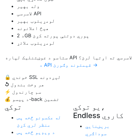
ډله بهير
لاسرسی API
لومړیتوب بهير
هېڅ اعلانونه
د 2GB پورې دوتنې پورته کړئ
لومړیتوب ملاتړ
ستاسو د غوښتنلیک لپاره API لاسرسي ته اړتیا لرئ؟
د API قیمتونه وګورئ →
خوندي SSL لېږدونه
🔒
هر وخت بندول
↺
سم چارندول
⚡
د پیسو-back تضمین
💰
يو توکي،
توکي
Endless کاروي
له عکسونو څخه پس
منظر لرې کړئ
برېښنايي
د ویډیو څخه پس
سوداګري