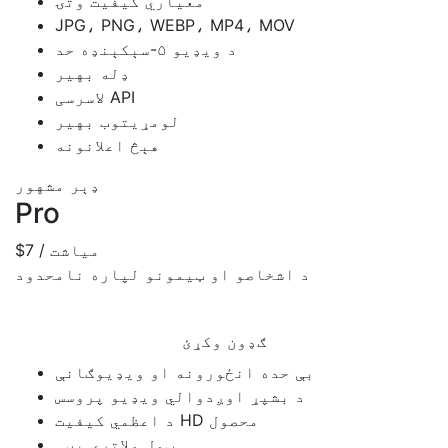
معياري کیفیت وتۍ
JPG، PNG، WEBP، MP4، MOV
د ويډيو ۵-سېکېنډه حد
ډله بهير
لاسرسی API
لومړیتوب بهير
هېڅ اعلانونه
ډېر مشهور
Pro
/ میاشت
$7
د اشخاصو او ټیمونو لپاره نامحدود
ګډون وکړئ
بې حده انځورونه او ویډیوګانې
د بشپړ اوږدوالي ويډيو پروسس
د اعظمي کیفیت HD محصول
ټول ملاتړي بڼې