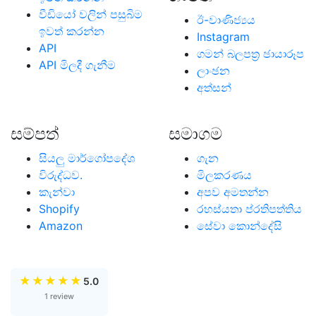
වීඩියෝ වලින් පසුබිම
ඊ-වාණිජ්‍යය
ඉවත් කරන්න
Instagram
API
ගමන් බලපත්‍ර ඡායාරූප
API මිලදී ගැනීම
ලාංඡන
අත්සන්
සම්පත්
සමාගම
සියලු මාර්ගෝපදේශ
ගැන
විරුද්ධව.
මිලකරණය
කැන්වා
අපව අමතන්න
Shopify
රහස්යතා ප්රතිපත්තිය
Amazon
සේවා කොන්දේසි
★
★
★
★
★
5.0
1 review