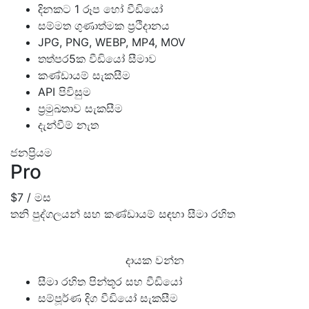
දිනකට 1 රූප හෝ වීඩියෝ
සම්මත ගුණාත්මක ප්‍රථිදානය
JPG, PNG, WEBP, MP4, MOV
තත්පර5ක වීඩියෝ සීමාව
කණ්ඩායම් සැකසීම
API පිවිසුම
ප්‍රමුඛතාව සැකසීම
දැන්වීම් නැත
ජනප්‍රියම
Pro
$7
/ මස
තනි පුද්ගලයන් සහ කණ්ඩායම් සඳහා සීමා රහිත
දායක වන්න
සීමා රහිත පින්තූර සහ වීඩියෝ
සම්පූර්ණ දිග වීඩියෝ සැකසීම