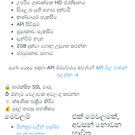
උපරිම ගුණාත්මක HD ප්රතිදානය
සියලු සංයුති සහාය දක්වයි
කණ්ඩායම් සැකසීම
API පිවිසුම
ප්‍රමුඛතාව සැකසීම
දැන්වීම් නැත
2GB දක්වා ගොනු උඩුගත කරන්න
ප්රමුඛතාව සහාය
ඔබේ යෙදුම සඳහා API ප්රවේශය අවශ්ය?
API මිල ගණන්
බලන්න →
🔒
ආරක්ෂිත SSL මාරු
↺
ඕනෑම වෙලාවක අවලංගු කරන්න
⚡
ක්ෂණික සක්‍රීය කිරීම
💰
මුදල් ආපසු සහතිකය
මෙවලම්
එක් මෙවලමක්,
අවසන් නොවන
පින්තූර වලින් පසුබිම
භාවිත
ඉවත් කරන්න