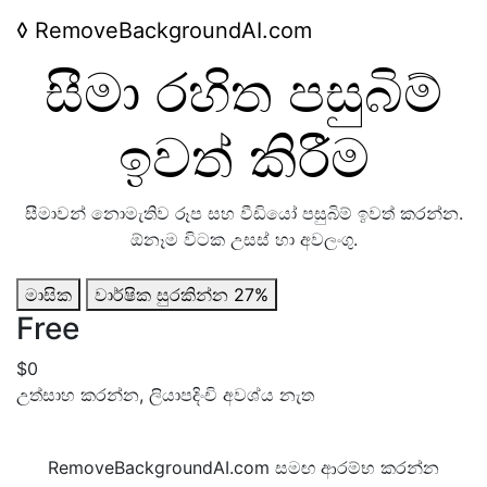
◊
RemoveBackgroundAI.com
සීමා රහිත පසුබිම්
ඉවත් කිරීම
සීමාවන් නොමැතිව රූප සහ වීඩියෝ පසුබිම් ඉවත් කරන්න.
ඕනෑම විටක උසස් හා අවලංගු.
මාසික
වාර්ෂික
සුරකින්න 27%
Free
$0
උත්සාහ කරන්න, ලියාපදිංචි අවශ්ය නැත
RemoveBackgroundAI.com සමඟ ආරම්භ කරන්න