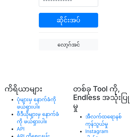
ဆိုင်းအပ်
လော့ဂ်အင်
ကိရိယာများ
တစ်ခု Tool ကို,
Endless အသုံးပြု
ပုံများမှ နောက်ခံကို
မှု
ဖယ်ရှားပါ။
ဗီဒီယိုများမှ နောက်ခံ
အီလက်ထရောနစ်
ကို ဖယ်ရှားပါ။
ကုန်သွယ်မှု
API
Instagram
API ကိုစျေးနှုန်း