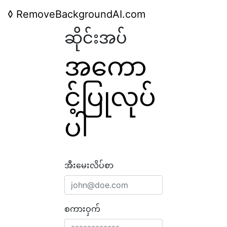
◊
RemoveBackgroundAI.com
ဆိုင်းအပ်
အကော
င့်ပြုလုပ်
ပါ
အီးမေးလိပ်စာ
စကားဝှက်