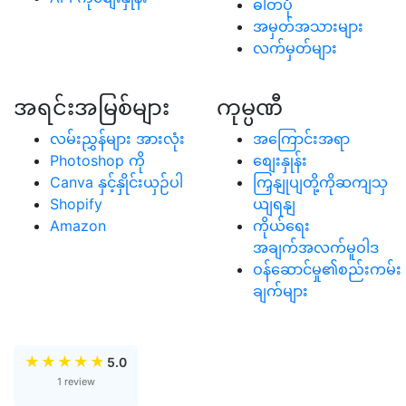
ဓါတ်ပုံ
အမှတ်အသားများ
လက်မှတ်များ
အရင်းအမြစ်များ
ကုမ္ပဏီ
လမ်းညွှန်များ အားလုံး
အကြောင်းအရာ
Photoshop ကို
စျေးနှုန်း
Canva နှင့်နှိုင်းယှဉ်ပါ
ကြှနျုပျတို့ကိုဆကျသှ
Shopify
ယျရနျ
Amazon
ကိုယ်ရေး
အချက်အလက်မူဝါဒ
ဝန်ဆောင်မှု၏စည်းကမ်း
ချက်များ
★
★
★
★
★
5.0
1 review