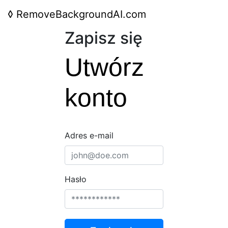
◊
RemoveBackgroundAI.com
Zapisz się
Utwórz
konto
Adres e-mail
Hasło