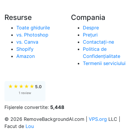
Resurse
Compania
Toate ghidurile
Despre
vs. Photoshop
Prețuri
vs. Canva
Contactaţi-ne
Shopify
Politica de
Amazon
Confidențialitate
Termenii serviciului
★
★
★
★
★
5.0
1 review
Fișierele convertite:
5,448
© 2026 RemoveBackgroundAI.com |
VPS.org
LLC |
Facut de
Lou