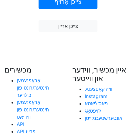
צייכן אַרויף
צייכן אריין
אײן מכשיר, װידער
מכשירים
און װײַטער
אַראָפּנעמען
הינטערגרונט פון
װײַז קאָפּצעטל
בילדער
Instagram
אַראָפּנעמען
פּאַס פֿאָטאָ
הינטערגרונט פון
לױפֿטאָג
ווידיאס
אונטערשטעכנקייטן
API
API פּרייז