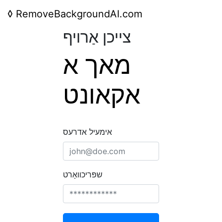
◊
RemoveBackgroundAI.com
צייכן אַרויף
מאך א
אקאונט
אימעיל אדרעס
שפּריכוואָרט