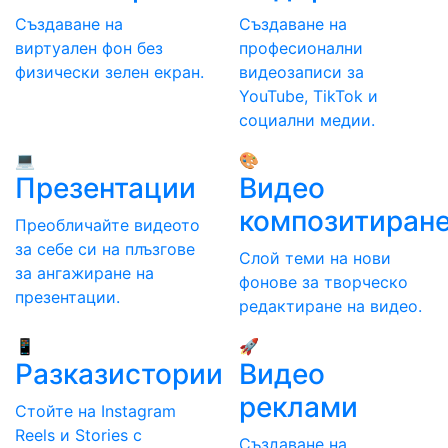
Създаване на
Създаване на
виртуален фон без
професионални
физически зелен екран.
видеозаписи за
YouTube, TikTok и
социални медии.
💻
🎨
Презентации
Видео
композитиран
Преобличайте видеото
за себе си на плъзгове
Слой теми на нови
за ангажиране на
фонове за творческо
презентации.
редактиране на видео.
📱
🚀
Разказистории
Видео
реклами
Стойте на Instagram
Reels и Stories с
Създаване на