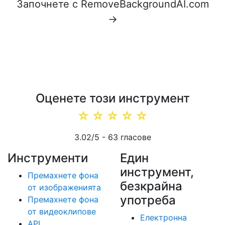
Започнете с RemoveBackgroundAI.com
→
Оценете този инструмент
☆
☆
☆
☆
☆
3.02
/5 -
63
гласове
Инструменти
Един
инструмент,
Премахнете фона
безкрайна
от изображенията
употреба
Премахнете фона
от видеоклипове
Електронна
API