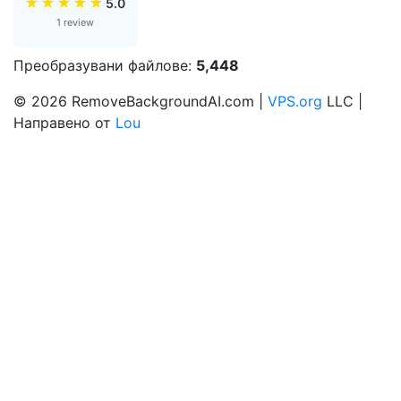
★
★
★
★
★
5.0
1 review
Преобразувани файлове:
5,448
© 2026 RemoveBackgroundAI.com |
VPS.org
LLC |
Направено от
Lou