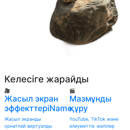
Келесіге жарайды
🎥
🎬
Жасыл экран
Мазмұнды
эффекттеріName
құру
Жасыл экранды
YouTube, TikTok және
орнатпай виртуалды
әлеуметтік желілер