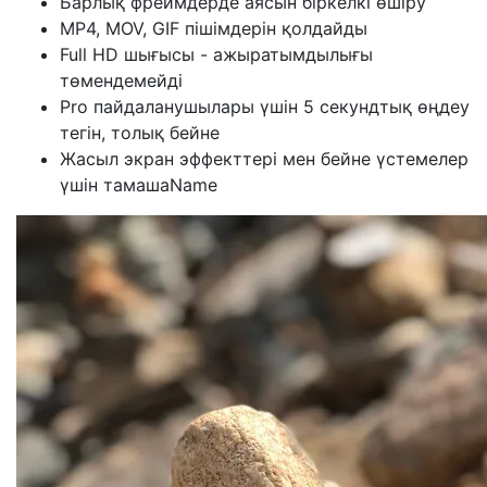
Барлық фреймдерде аясын біркелкі өшіру
MP4, MOV, GIF пішімдерін қолдайды
Full HD шығысы - ажыратымдылығы
төмендемейді
Pro пайдаланушылары үшін 5 секундтық өңдеу
тегін, толық бейне
Жасыл экран эффекттері мен бейне үстемелер
үшін тамашаName