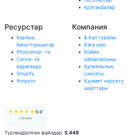
Логотиптер
Қолтаңбалар
Ресурстар
Компания
Барлық
& Бұл туралы
бағыттауыштар
Баға қою
Photoshop- та
Бізбен
Canva- ға
хабарласыңы
қарағанда
Құпиялылық
Shopify
саясаты
Amazon
Қызмет көрсету
шарттары
★
★
★
★
★
5.0
1 review
Түрлендірілген файлдар:
5,448