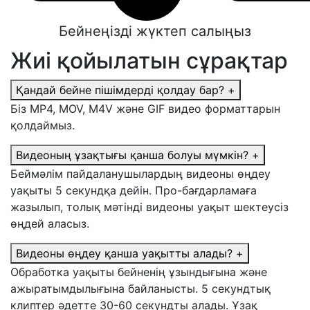
Бейнеңізді жүктеп салыңыз
Жиі қойылатын сұрақтар
Қандай бейне пішімдерді қолдау бар?
+
Біз MP4, MOV, M4V және GIF видео форматтарын
қолдаймыз.
Видеоның ұзақтығы қанша болуы мүмкін?
+
Беймәлім пайдаланушылардың видеоны өңдеу
уақыты 5 секундқа дейін. Про-бағдарламаға
жазылып, толық мәтінді видеоны уақыт шектеусіз
өңдей аласыз.
Видеоны өңдеу қанша уақытты алады?
+
Обработка уақыты бейненің ұзындығына және
ажыратымдылығына байланысты. 5 секундтық
клиптер әдетте 30-60 секундты алады. Ұзақ