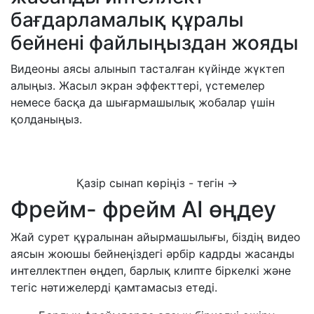
бағдарламалық құралы
бейнені файлыңыздан жояды
Видеоны аясы алынып тасталған күйінде жүктеп
алыңыз. Жасыл экран эффекттері, үстемелер
немесе басқа да шығармашылық жобалар үшін
қолданыңыз.
Қазір сынап көріңіз - тегін →
Фрейм- фрейм AI өңдеу
Жай сурет құралынан айырмашылығы, біздің видео
аясын жоюшы бейнеңіздегі әрбір кадрды жасанды
интеллектпен өңдеп, барлық клипте біркелкі және
тегіс нәтижелерді қамтамасыз етеді.