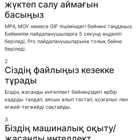
жүктеп салу аймағын
басыңыз
MP4, MOV немесе GIF пішіміндегі бейнені таңдаңыз.
Беймәлім пайдаланушыларға 5 секунд өңделіп
беріледі, Pro пайдаланушыларына толық бейне
беріледі.
2
Сіздің файлыңыз кезекке
тұрады
Біздің жасанды интеллект бейнеңіздегі әрбір
кадрды талдап, аясын алып тастап, қозғалыс пен
егжей-тегжейді сақтайды.
3
Біздің машиналық оқыту/
жасанды интеллект