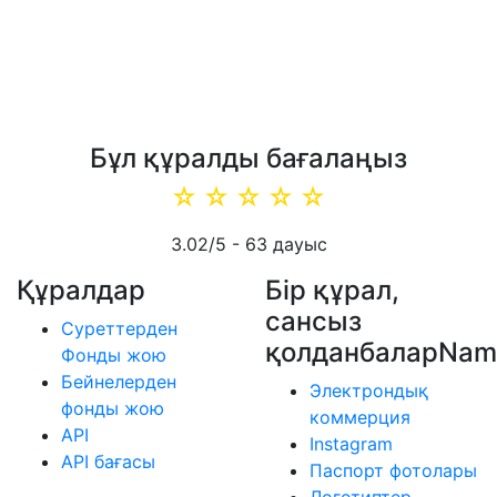
Бұл құралды бағалаңыз
☆
☆
☆
☆
☆
3.02
/5 -
63
дауыс
Құралдар
Бір құрал,
сансыз
Суреттерден
қолданбаларNam
Фонды жою
Бейнелерден
Электрондық
фонды жою
коммерция
API
Instagram
API бағасы
Паспорт фотолары