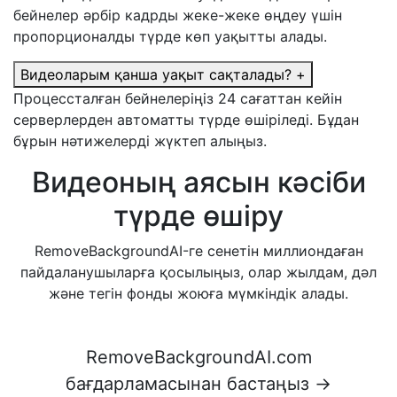
бейнелер әрбір кадрды жеке-жеке өңдеу үшін
пропорционалды түрде көп уақытты алады.
Видеоларым қанша уақыт сақталады?
+
Процессталған бейнелеріңіз 24 сағаттан кейін
серверлерден автоматты түрде өшіріледі. Бұдан
бұрын нәтижелерді жүктеп алыңыз.
Видеоның аясын кәсіби
түрде өшіру
RemoveBackgroundAI-ге сенетін миллиондаған
пайдаланушыларға қосылыңыз, олар жылдам, дәл
және тегін фонды жоюға мүмкіндік алады.
RemoveBackgroundAI.com
бағдарламасынан бастаңыз →