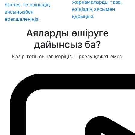
жарнамаларды таза,
Stories-те өзіңіздің
өзіңіздің аясымен
аясыңызбен
құрыңыз.
ерекшеленіңіз.
Аяларды өшіруге
дайынсыз ба?
Қазір тегін сынап көріңіз. Тіркелу қажет емес.