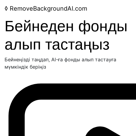
◊
RemoveBackgroundAI.com
Бейнеден фонды
алып тастаңыз
Бейнеңізді таңдап, AI-ға фонды алып тастауға
мүмкіндік беріңіз