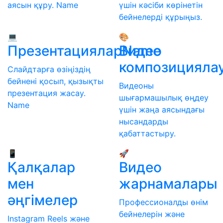
аясын құру. Name
үшін кәсіби көрінетін
бейнелерді құрыңыз.
💻
🎨
ПрезентацияларName
Видео
композицияла
Слайдтарға өзіңіздің
бейнені қосып, қызықты
Видеоны
презентация жасау.
шығармашылық өңдеу
Name
үшін жаңа аясындағы
нысандарды
қабаттастыру.
📱
🚀
Қалқалар
Видео
мен
жарнамалары
әңгімелер
Профессионалды өнім
бейнелерін және
Instagram Reels және