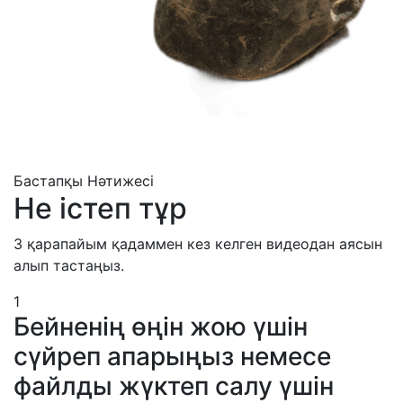
Бастапқы
Нәтижесі
Не істеп тұр
3 қарапайым қадаммен кез келген видеодан аясын
алып тастаңыз.
1
Бейненің өңін жою үшін
сүйреп апарыңыз немесе
файлды жүктеп салу үшін