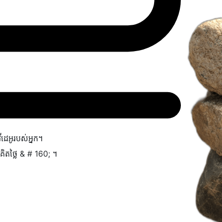
វីដេអូរបស់អ្នក។
គិត​ថ្លៃ & # 160; ។