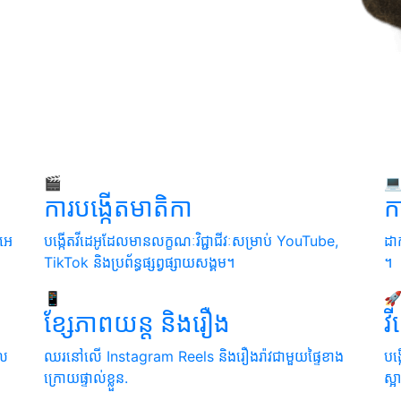
🎬

ការ​បង្កើត​មាតិកា
ក
​អេ
បង្កើតវីដេអូដែលមានលក្ខណៈវិជ្ជាជីវៈសម្រាប់ YouTube,
ដាក
TikTok និងប្រព័ន្ធផ្សព្វផ្សាយសង្គម។
។
📱

ខ្សែ​ភាពយន្ត និង​រឿង
វី
ល​
ឈរនៅលើ Instagram Reels និងរឿងរ៉ាវជាមួយផ្ទៃខាង
បង
ក្រោយផ្ទាល់ខ្លួន.
ស្អ