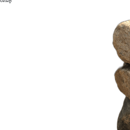
ប​វីដេអូ