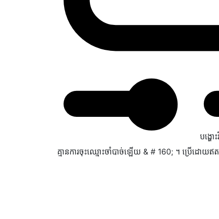
បង្ហោះ
គ្មាន​ការ​ចុះឈ្មោះ​ចាំបាច់​ឡើយ & # 160; ។ ប្រើ​ដោយ​ឥត​