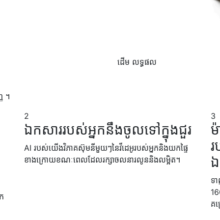
ដើម
លទ្ធផល
្ញ ។
2
3
ឯកសាររបស់អ្នកនឹងចូលទៅក្នុងជួរ
ម
រ
AI របស់យើងវិភាគស៊ុមនីមួយៗនៃវីដេអូរបស់អ្នកនិងយកផ្ទៃ
ក
ឯ
ខាងក្រោយខណៈពេលដែលរក្សាចលនារលូននិងលម្អិត។
ទា
160
នក
គម