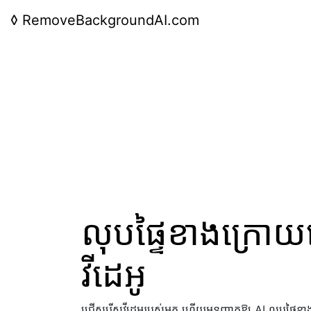
◊
RemoveBackgroundAI.com
លុបផ្ទៃខាងក្រោ
វីដេអូ
ជ្រើសរើសវីដេអូរបស់អ្នក ហើយអនុញ្ញាតឱ្យ AI លុបផ្ទៃ