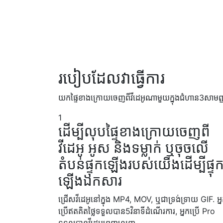
របៀប​ដែល​វា​ធ្វើការ
យក​ផ្ទៃ​ខាង​ក្រោយ​ចេញ​ពី​វីដេអូ​ណាមួយ​ក្នុង​ជំហាន​3​សាមញ
1
ដើម្បីលុបផ្ទៃខាងក្រោយចេញពី
វីដេអូ អូស និងទម្លាក់ ឬចុចលើ
តំបន់ផ្ទុកឡើងរបស់យើងដើម្បីផ្ទុ
ឡើងឯកសារ
ជ្រើសវីដេអូនៅក្នុង MP4, MOV, ឬជាទ្រង់ទ្រាយ GIF. អ្
ប្រើឥតគិតថ្លៃទទួលបាន5វិនាទីដំណើរការ, អ្នកប្រើ Pro