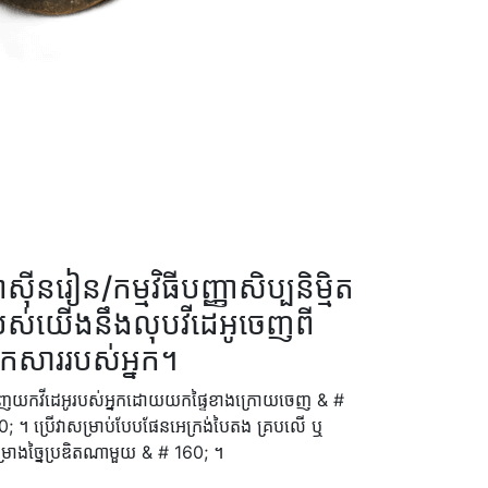
៉ាស៊ីនរៀន/កម្មវិធីបញ្ញាសិប្បនិម្មិត
បស់យើងនឹងលុបវីដេអូចេញពី
កសាររបស់អ្នក។
ញយក​វីដេអូ​របស់​អ្នក​ដោយ​យក​ផ្ទៃ​ខាងក្រោយ​ចេញ & #
; ។ ប្រើ​វា​សម្រាប់​បែបផែន​អេក្រង់​បៃតង គ្រប​លើ ឬ​
្រោង​ច្នៃប្រឌិត​ណាមួយ & # 160; ។