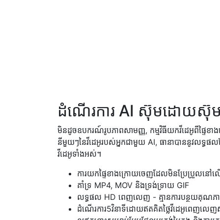
ដំណើរការ AI ស៊ុម​ដោយ​ស៊ុ
មិនដូចឧបករណ៍រូបភាពសាមញ្ញ, កម្មវិធីយកវីដេអូពីផ្ទៃ
នីមួយៗនៃវីដេអូរបស់អ្នកជាមួយ AI, ធានាបាននូវលទ្ធផ
វីដេអូទាំងអស់។
ការ​យក​ផ្ទៃ​ខាងក្រោយ​ចេញ​ដែល​មិន​ប្រែប្រួល​នៅ​ល
គាំទ្រ MP4, MOV និង​ទ្រង់ទ្រាយ GIF
លទ្ធផល HD ពេញលេញ - គ្មានការបន្ថយគុណភា
ដំណើរការ5វិនាទីដោយឥតគិតថ្លៃវីដេអូពេញលេញសម្