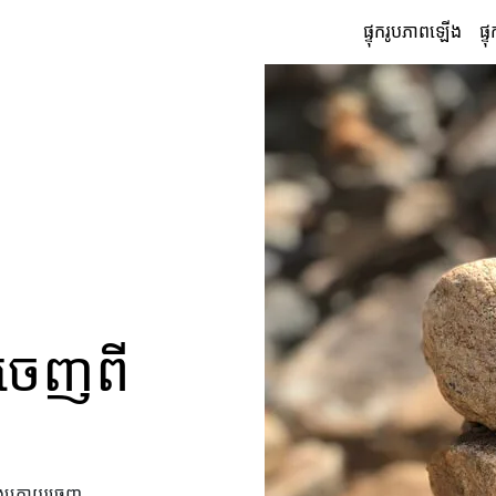
ផ្ទុក​រូបភាព​ឡើង
ផ្ទ
យចេញពី
ខាងក្រោយចេញ