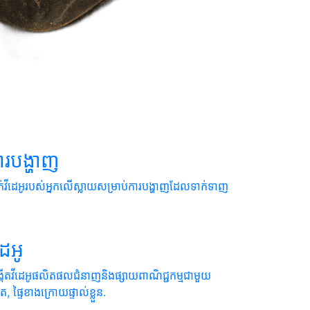

ារ​បង្ហាញ
់​វីដេអូ​របស់​អ្នក​លើ​ស្លាយ​សម្រាប់​ការ​បង្ហាញ​ដែល​ទាក់ទាញ

ដេអូ
្កើតវីដេអូផលិតផលជំនាញនិងផ្សាយពាណិជ្ជកម្មជាមួយ
ាត, ផ្ទៃខាងក្រោយផ្ទាល់ខ្លួន.