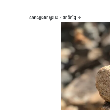
សាកល្បងវាឥឡូវនេះ - ឥតគិតថ្លៃ →