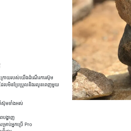
ម
ខាងក្រោយរបស់យើងដំណើរការស៊ុម
លដែលមិនប្រែប្រួលនិងរលូនពេញមួយ
ើ​ស៊ុម​ទាំងអស់
ពបង្ហាញ
រាប់អ្នកប្រើ Pro