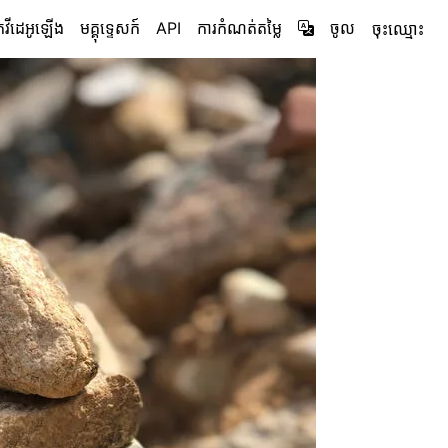
ុក​វីដេអូ​ឡើង
មគ្គុទ្ទេសក៍
API
ការកំណត់តម្លៃ
ចូល
ចុះ​ឈ្មោះ