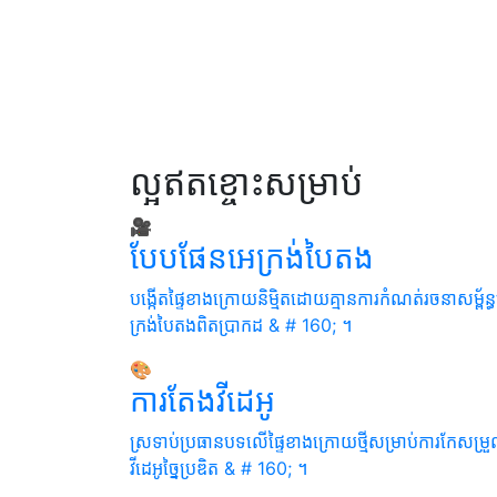
ល្អ​ឥតខ្ចោះ​សម្រាប់
🎥
បែបផែន​អេក្រង់​បៃតង
បង្កើត​ផ្ទៃ​ខាងក្រោយ​និម្មិត​ដោយ​គ្មាន​ការ​កំណត់​រចនាសម្ព័ន្ធ
ក្រង់​បៃតង​ពិត​ប្រាកដ & # 160; ។
🎨
ការ​តែង​វីដេអូ
ស្រទាប់​ប្រធានបទ​លើ​ផ្ទៃ​ខាងក្រោយ​ថ្មី​សម្រាប់​ការ​កែសម្រួ
វីដេអូ​ច្នៃប្រឌិត & # 160; ។