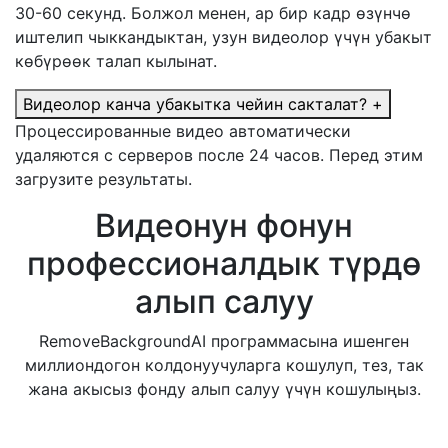
30-60 секунд. Болжол менен, ар бир кадр өзүнчө
иштелип чыккандыктан, узун видеолор үчүн убакыт
көбүрөөк талап кылынат.
Видеолор канча убакытка чейин сакталат?
+
Процессированные видео автоматически
удаляются с серверов после 24 часов. Перед этим
загрузите результаты.
Видеонун фонун
профессионалдык түрдө
алып салуу
RemoveBackgroundAI программасына ишенген
миллиондогон колдонуучуларга кошулуп, тез, так
жана акысыз фонду алып салуу үчүн кошулыңыз.