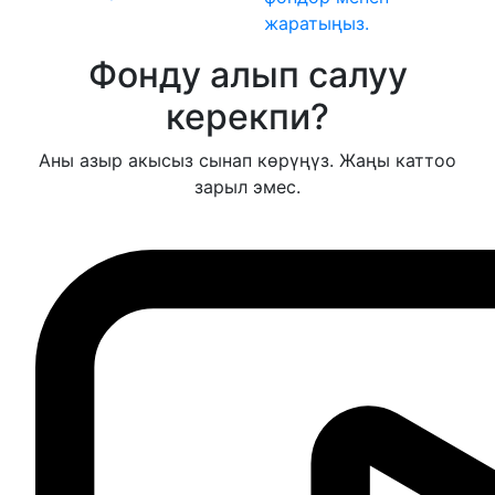
жаратыңыз.
Фонду алып салуу
керекпи?
Аны азыр акысыз сынап көрүңүз. Жаңы каттоо
зарыл эмес.