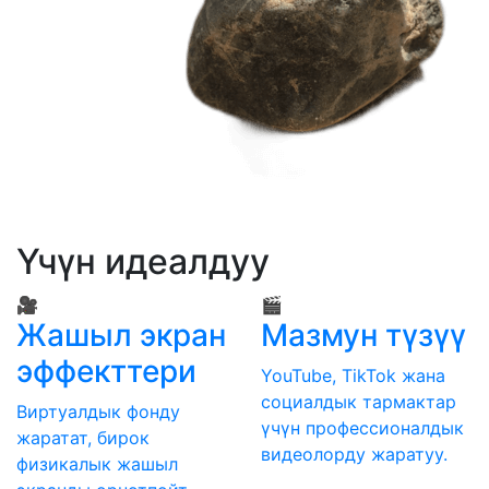
Үчүн идеалдуу
🎥
🎬
Жашыл экран
Мазмун түзүү
эффекттери
YouTube, TikTok жана
социалдык тармактар
Виртуалдык фонду
үчүн профессионалдык
жаратат, бирок
видеолорду жаратуу.
физикалык жашыл