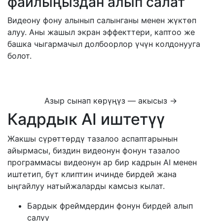
файлыңыздан алып салат
Видеону фону алынып салынганы менен жүктөп
алуу. Аны жашыл экран эффекттери, каптоо же
башка чыгармачыл долбоорлор үчүн колдонууга
болот.
Азыр сынап көрүңүз — акысыз →
Кадрдык AI иштетүү
Жакшы сүрөттөрдү тазалоо аспаптарынын
айырмасы, биздин видеонун фонун тазалоо
программасы видеонун ар бир кадрын AI менен
иштетип, бүт клиптин ичинде бирдей жана
ыңгайлуу натыйжаларды камсыз кылат.
Бардык фреймдердин фонун бирдей алып
салуу