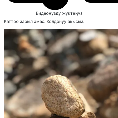
Видеоңузду жүктөңүз
Каттоо зарыл эмес. Колдонуу акысыз.