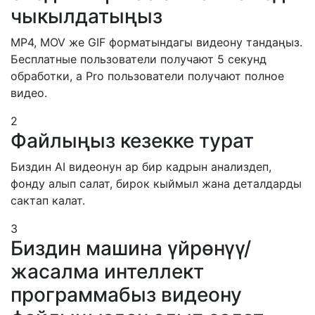
чыкылдатыңыз
MP4, MOV же GIF форматындагы видеону тандаңыз.
Бесплатные пользователи получают 5 секунд
обработки, а Pro пользователи получают полное
видео.
2
Файлыңыз кезекке турат
Биздин AI видеонун ар бир кадрын анализдеп,
фонду алып салат, бирок кыймыл жана деталдарды
сактап калат.
3
Биздин машина үйрөнүү/
жасалма интеллект
программабыз видеону