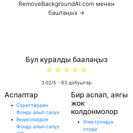
RemoveBackgroundAI.com менен
баштаңыз →
Бул куралды баалаңыз
☆
☆
☆
☆
☆
3.02
/5 -
63
добуштар
Аспаптар
Бир аспап, аягы
жок
Сүрөттөрдөн
колдонмолор
Фонду алып салуу
Видеолордон
Электрондук
Фонду алып салуу
соода