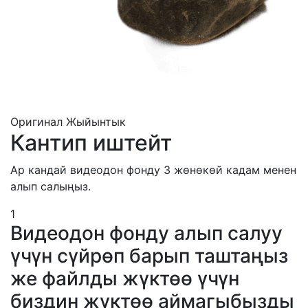
Оригинал
Жыйынтык
Кантип иштейт
Ар кандай видеодон фонду 3 жөнөкөй кадам менен
алып салыңыз.
1
Видеодон фонду алып салуу
үчүн сүйрөп барып таштаңыз
же файлды жүктөө үчүн
биздин жүктөө аймагыбызды