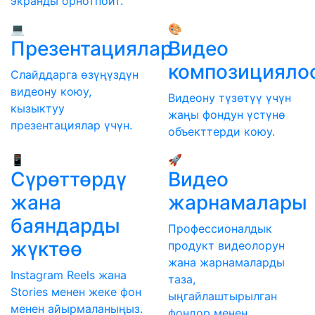
экранды орнотпойт.
💻
🎨
Презентациялар
Видео
композицияло
Слайддарга өзүңүздүн
видеону коюу,
Видеону түзөтүү үчүн
кызыктуу
жаңы фондун үстүнө
презентациялар үчүн.
объекттерди коюу.
📱
🚀
Сүрөттөрдү
Видео
жана
жарнамалары
баяндарды
Профессионалдык
жүктөө
продукт видеолорун
жана жарнамаларды
Instagram Reels жана
таза,
Stories менен жеке фон
ыңгайлаштырылган
менен айырмаланыңыз.
фондор менен