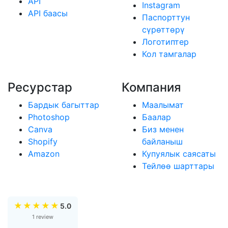
API
Instagram
API баасы
Паспорттун
сүрөттөрү
Логотиптер
Кол тамгалар
Ресурстар
Компания
Бардык багыттар
Маалымат
Photoshop
Баалар
Canva
Биз менен
Shopify
байланыш
Amazon
Купуялык саясаты
Тейлөө шарттары
★
★
★
★
★
5.0
1 review