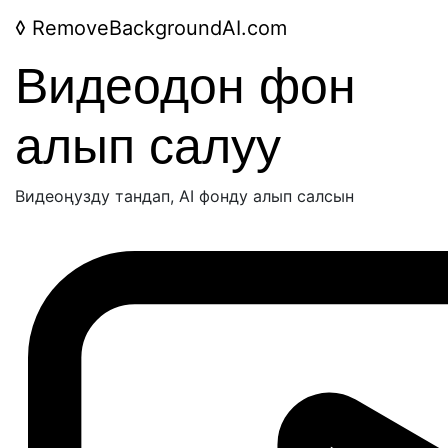
◊
RemoveBackgroundAI.com
Видеодон фон
алып салуу
Видеоңузду тандап, AI фонду алып салсын