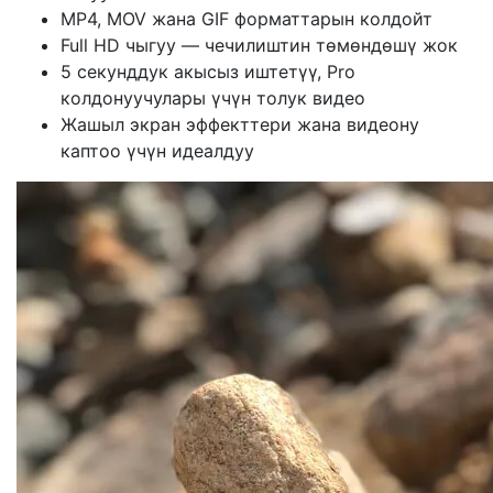
MP4, MOV жана GIF форматтарын колдойт
Full HD чыгуу — чечилиштин төмөндөшү жок
5 секунддук акысыз иштетүү, Pro
колдонуучулары үчүн толук видео
Жашыл экран эффекттери жана видеону
каптоо үчүн идеалдуу