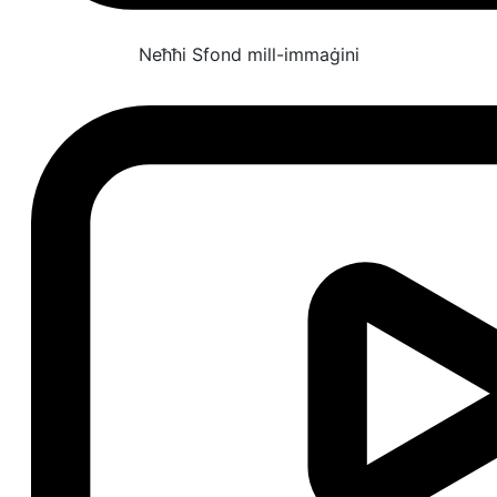
Neħħi Sfond mill-immaġini