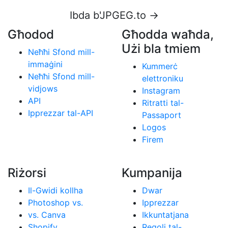
Ibda b'JPGEG.to →
Għodod
Għodda waħda,
Użi bla tmiem
Neħħi Sfond mill-
immaġini
Kummerċ
Neħħi Sfond mill-
elettroniku
vidjows
Instagram
API
Ritratti tal-
Ipprezzar tal-API
Passaport
Logos
Firem
Riżorsi
Kumpanija
Il-Gwidi kollha
Dwar
Photoshop vs.
Ipprezzar
vs. Canva
Ikkuntatjana
Shopify
Regoli tal-