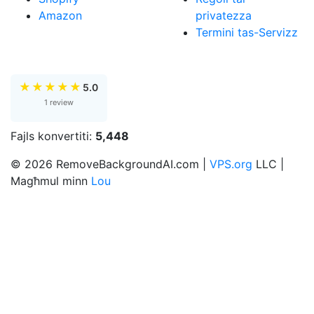
Amazon
privatezza
Termini tas-Servizz
★
★
★
★
★
5.0
1 review
Fajls konvertiti:
5,448
© 2026 RemoveBackgroundAI.com |
VPS.org
LLC |
Magħmul minn
Lou