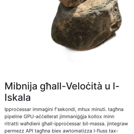
Mibnija għall-Veloċità u l-
Iskala
Ipproċessar immaġini f'sekondi, mhux minuti. tagħna
pipeline GPU-aċċellerat jimmaniġġja kollox minn
ritratti waħdieni għall-ipproċessar bil-massa. jintegraw
permezz API tagħna biex awtomatizza l-fluss tax-