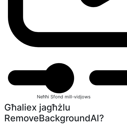
Neħħi Sfond mill-vidjows
Għaliex jagħżlu
RemoveBackgroundAI?