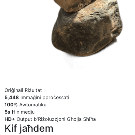
Oriġinali
Riżultat
5,448
Immaġini pproċessati
100%
Awtomatiku
5s
Ħin medju
HD+
Output b'Riżoluzzjoni Għolja Sħiħa
Kif jaħdem