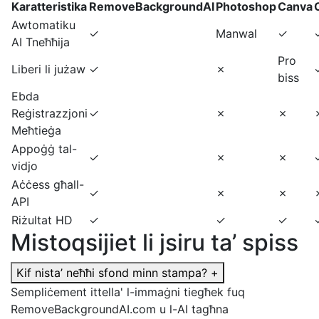
Karatteristika
RemoveBackgroundAI
Photoshop
Canva
Awtomatiku
✓
Manwal
✓
AI Tneħħija
Pro
Liberi li jużaw
✓
✗
biss
Ebda
Reġistrazzjoni
✓
✗
✗
Meħtieġa
Appoġġ tal-
✓
✗
✗
vidjo
Aċċess għall-
✓
✗
✗
API
Riżultat HD
✓
✓
✓
Mistoqsijiet li jsiru ta’ spiss
Kif nista’ neħħi sfond minn stampa?
+
Sempliċement ittella' l-immaġni tiegħek fuq
RemoveBackgroundAI.com u l-AI tagħna