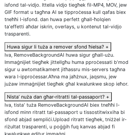
isfond tal-vidjo. Ittella vidjo tiegħek fil-MP4, MOV, jew
GIF format u tagħna AI se tipproċessa kull qafas biex
tneħħi l-isfond. dan huwa perfett għall-ħolqien
ta'effetti aħdar iskrin, overlays, u kontenut tal-vidjo
trasparenti.
Huwa sigur li tuża a remover sfond ħielsa?
+
Iva, RemoveBackgroundAI huwa sigur għall-użu.
Immaġnijiet tiegħek jittellgħu huma pproċessati b'mod
sigur u awtomatikament jitħassru mis-servers tagħna
wara l-ipproċessar.Aħna ma jaħżnux, jaqsmu, jew
jużaw immaġnijiet tiegħek għal kwalunkwe skop ieħor.
Nista’ nuża dan għar-ritratti tal-passaport?
+
Iva, tista' tuża RemoveBackgroundAI biex tneħħi l-
isfond minn ritratt tal-passaport u tissostitwixxiha bi
sfond abjad sempliċi.Upload ritratt tiegħek, tniżżel ir-
riżultat trasparenti, u poġġih fuq kanvas abjad fi
kwalunkwe editur immaġni.