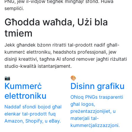
PNG, jew il-vidjow tiegħek mingħajr sfond. Huwa
sempliċi.
Għodda waħda, Użi bla
tmiem
Jekk għandek bżonn ritratti tal-prodott nadif għall-
kummerċ elettroniku, headshots professjonali, jew
disinji kreattivi, tagħna AI sfond remover jagħti riżultati
studio-kwalità istantanjament.
📷
🎨
Kummerċ
Disinn grafiku
elettroniku
Oħloq PNGs trasparenti
għal logos,
Naddaf sfondi bojod għal
preżentazzjonijiet, u
elenkar tal-prodott fuq
materjali tal-
Amazon, Shopify, u eBay.
kummerċjalizzazzjoni.