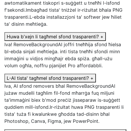
awtomatikament tiskopri s-suġġett u tneħħi l-isfond
f'sekondi.Imbagħad tista' tniżżel ir-riżultat bħala PNG
trasparenti.L-ebda installazzjoni ta' softwer jew ħiliet
ta' disinn meħtieġa.
Huwa b'xejn li tagħmel sfond trasparenti?
+
Iva! RemoveBackgroundAI joffri tneħħija sfond ħielsa
bl-ebda sinjali meħtieġa. inti tista tneħħi sfondi minn
immaġini u vidjos mingħajr ebda spiża. għall-użu
volum ogħla, noffru pjanijiet Pro affordabbli.
L-AI tista' tagħmel sfond trasparenti?
+
Iva, AI sfond removers bħal RemoveBackgroundAI
jużaw mudelli tagħlim fil-fond mħarrġa fuq miljuni
ta'immaġini biex b'mod preċiż jisseparaw is-suġġett
quddiem mill-isfond.Ir-riżultat huwa PNG trasparenti li
tista' tuża fi kwalunkwe għodda tad-disinn bħal
Photoshop, Canva, Figma, jew PowerPoint.