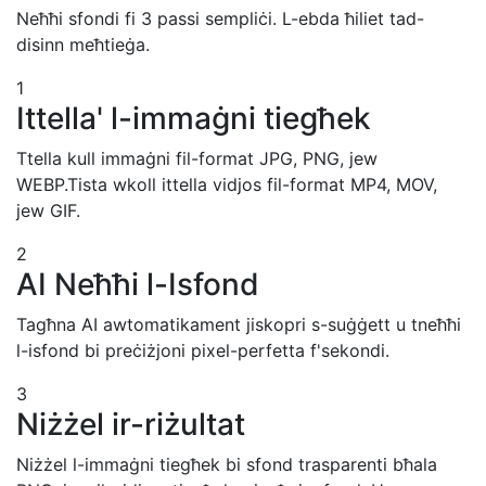
Neħħi sfondi fi 3 passi sempliċi. L-ebda ħiliet tad-
disinn meħtieġa.
1
Ittella' l-immaġni tiegħek
Ttella kull immaġni fil-format JPG, PNG, jew
WEBP.Tista wkoll ittella vidjos fil-format MP4, MOV,
jew GIF.
2
AI Neħħi l-Isfond
Tagħna AI awtomatikament jiskopri s-suġġett u tneħħi
l-isfond bi preċiżjoni pixel-perfetta f'sekondi.
3
Niżżel ir-riżultat
Niżżel l-immaġni tiegħek bi sfond trasparenti bħala