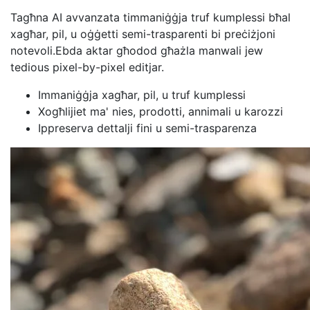
Tagħna AI avvanzata timmaniġġja truf kumplessi bħal
xagħar, pil, u oġġetti semi-trasparenti bi preċiżjoni
notevoli.Ebda aktar għodod għażla manwali jew
tedious pixel-by-pixel editjar.
Immaniġġja xagħar, pil, u truf kumplessi
Xogħlijiet ma' nies, prodotti, annimali u karozzi
Ippreserva dettalji fini u semi-trasparenza