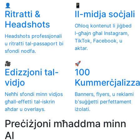
👤
📱
Ritratti &
Il-midja soċjali
Headshots
Oħloq kontenut li jiġbed
l-għajn għal Instagram,
Headshots professjonali
TikTok, Facebook, u
u ritratti tal-passaport bi
aktar.
sfondi nodfa.
🎥
🚀
Edizzjoni tal-
100
vidjo
Kummerċjalizza
Neħħi sfondi minn vidjos
Banners, flyers, u reklami
għall-effetti tal-iskrin
b'suġġetti perfettament
aħdar u overlays.
iżolati.
Preċiżjoni mħaddma minn
AI