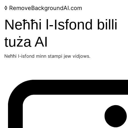
◊
RemoveBackgroundAI.com
Neħħi l-Isfond billi
tuża AI
Neħħi l-isfond minn stampi jew vidjows.