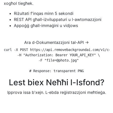
xogħol tiegħek.
Riżultati f'inqas minn 5 sekondi
REST API għall-iżviluppaturi u l-awtomazzjoni
Appoġġ għall-immaġini u vidjows
Ara d-Dokumentazzjoni tal-API →
curl -X POST https://api.removebackgroundai.com/v1/conv
  -H "Authorization: Bearer YOUR_API_KEY" \

  -F "file=@photo.jpg"

# Response: transparent PNG
Lest biex Neħħi l-Isfond?
Ipprova issa b'xejn. L-ebda reġistrazzjoni meħtieġa.