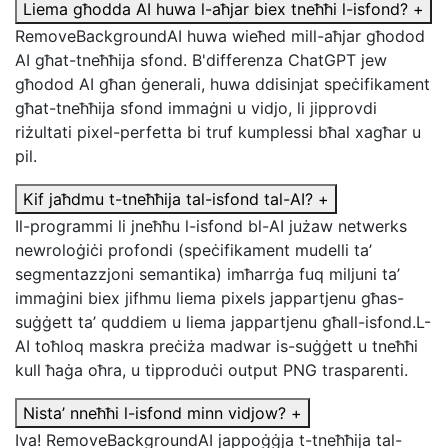
Liema għodda AI huwa l-aħjar biex tneħħi l-isfond?
+
RemoveBackgroundAI huwa wieħed mill-aħjar għodod
AI għat-tneħħija sfond. B'differenza ChatGPT jew
għodod AI għan ġenerali, huwa ddisinjat speċifikament
għat-tneħħija sfond immaġni u vidjo, li jipprovdi
riżultati pixel-perfetta bi truf kumplessi bħal xagħar u
pil.
Kif jaħdmu t-tneħħija tal-isfond tal-AI?
+
Il-programmi li jneħħu l-isfond bl-AI jużaw netwerks
newroloġiċi profondi (speċifikament mudelli ta’
segmentazzjoni semantika) imħarrġa fuq miljuni ta’
immaġini biex jifhmu liema pixels jappartjenu għas-
suġġett ta’ quddiem u liema jappartjenu għall-isfond.L-
AI toħloq maskra preċiża madwar is-suġġett u tneħħi
kull ħaġa oħra, u tipproduċi output PNG trasparenti.
Nista’ nneħħi l-isfond minn vidjow?
+
Iva! RemoveBackgroundAI jappoġġja t-tneħħija tal-