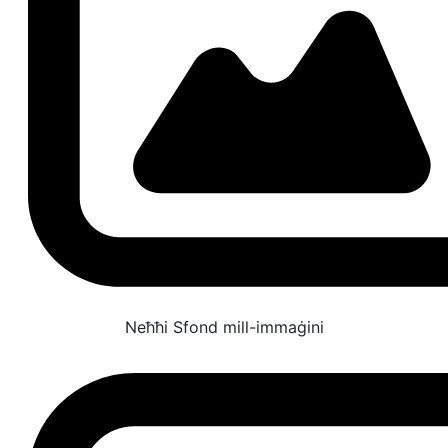
Neħħi Sfond mill-immaġini