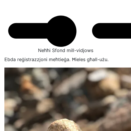
Neħħi Sfond mill-vidjows
Ebda reġistrazzjoni meħtieġa. Ħieles għall-użu.