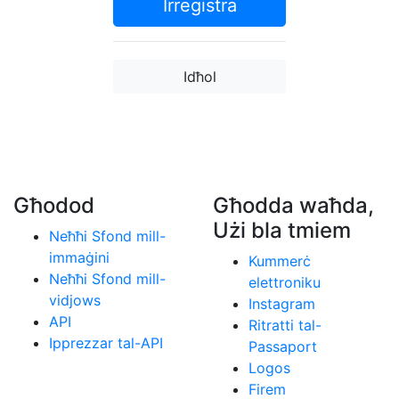
Irregistra
Idħol
Għodod
Għodda waħda,
Użi bla tmiem
Neħħi Sfond mill-
immaġini
Kummerċ
Neħħi Sfond mill-
elettroniku
vidjows
Instagram
API
Ritratti tal-
Ipprezzar tal-API
Passaport
Logos
Firem