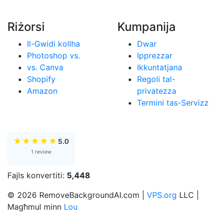
Riżorsi
Kumpanija
Il-Gwidi kollha
Dwar
Photoshop vs.
Ipprezzar
vs. Canva
Ikkuntatjana
Shopify
Regoli tal-
Amazon
privatezza
Termini tas-Servizz
★
★
★
★
★
5.0
1 review
Fajls konvertiti:
5,448
© 2026 RemoveBackgroundAI.com |
VPS.org
LLC |
Magħmul minn
Lou