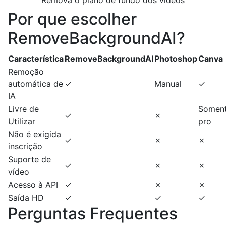
Remova o plano de fundo dos vídeos
Por que escolher
RemoveBackgroundAI?
Característica
RemoveBackgroundAI
Photoshop
Canva
Remoção
automática de
✓
Manual
✓
IA
Livre de
Somen
✓
✗
Utilizar
pro
Não é exigida
✓
✗
✗
inscrição
Suporte de
✓
✗
✗
vídeo
Acesso à API
✓
✗
✗
Saída HD
✓
✓
✓
Perguntas Frequentes