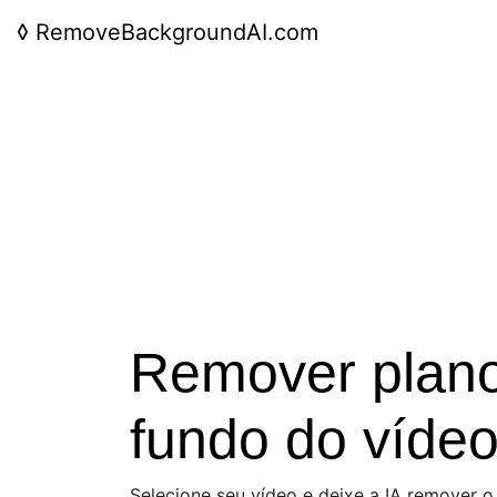
◊
RemoveBackgroundAI.com
Remover plan
fundo do víde
Selecione seu vídeo e deixe a IA remover o