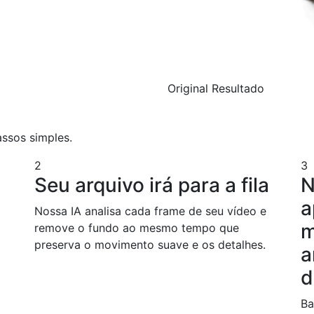
Original
Resultado
ssos simples.
2
3
Seu arquivo irá para a fila
N
a
Nossa IA analisa cada frame de seu vídeo e
m
remove o fundo ao mesmo tempo que
preserva o movimento suave e os detalhes.
d
a
d
Ba