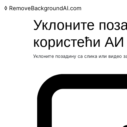
◊
RemoveBackgroundAI.com
Уклоните поз
користећи АИ
Уклоните позадину са слика или видео з