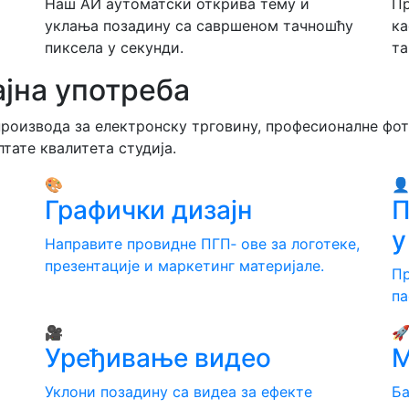
Наш АИ аутоматски открива тему и
Пр
уклања позадину са савршеном тачношћу
ка
пиксела у секунди.
та
ајна употреба
производа за електронску трговину, професионалне фот
тате квалитета студија.
🎨

Графички дизајн
П
у
Направите провидне ПГП‐ ове за логотеке,
презентације и маркетинг материјале.
Пр
па
🎥

Уређивање видео
М
Уклони позадину са видеа за ефекте
Ба