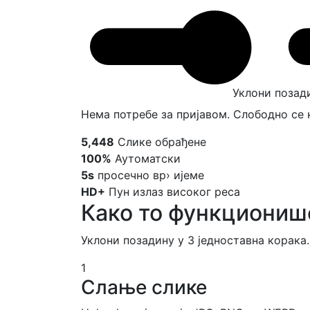
Уклони позад
Нема потребе за пријавом. Слободно се 
5,448
Слике обрађене
100%
Аутоматски
5s
просечно вр› ијеме
HD+
Пун излаз високог реса
Како то функциониш
Уклони позадину у 3 једноставна корака.
1
Слање слике