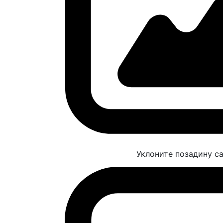
Уклоните позадину са