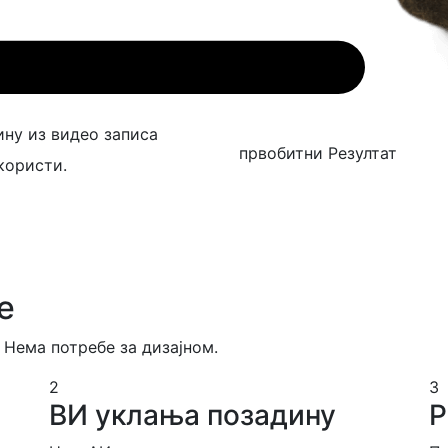
ину из видео записа
првобитни
Резултат
користи.
е
 Нема потребе за дизајном.
2
3
ВИ уклања позадину
Р