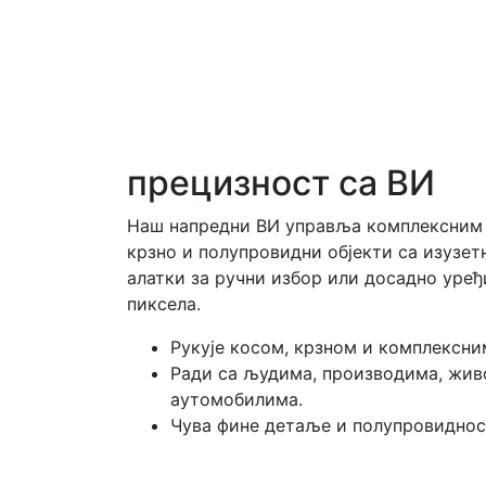
прецизност са ВИ
Наш напредни ВИ управља комплексним 
крзно и полупровидни објекти са изузе
алатки за ручни избор или досадно уре
пиксела.
Рукује косом, крзном и комплексн
Ради са људима, производима, жи
аутомобилима.
Чува фине детаље и полупровиднос