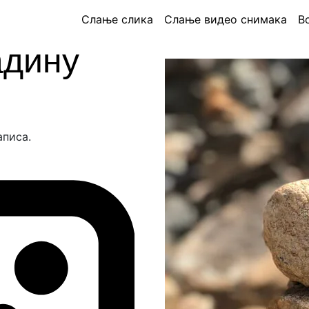
Слање слика
Слање видео снимака
В
адину
аписа.