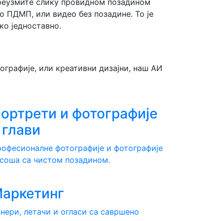
еузмите слику провидном позадином
о ПДМП, или видео без позадине. То је
ко једноставно.
ографије, или креативни дизајни, наш АИ

ортрети и фотографије
 глави
офесионалне фотографије и фотографије
соша са чистом позадином.

аркетинг
нери, летачи и огласи са савршено