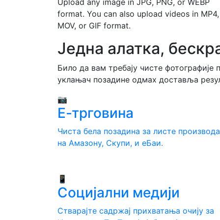
Upload any image in JPG, PNG, or WEBP
format. You can also upload videos in MP4,
MOV, or GIF format.
Једна алатка, бескр
Било да вам требају чисте фотографије 
уклањач позадине одмах доставља резул
📷
Е-трговина
Чиста бела позадина за листе производа
на Амазону, Скупи, и еБаи.
📱
Социјални медији
Стварајте садржај прихватања очију за