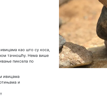
ивицама као што су коса,
тном тачношћу. Нема више
ђивање пиксела по
им ивицама
вотињама и
т