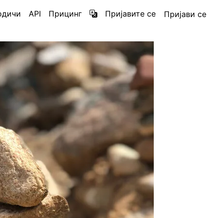
одичи
API
Прицинг
Пријавите се
Пријави се