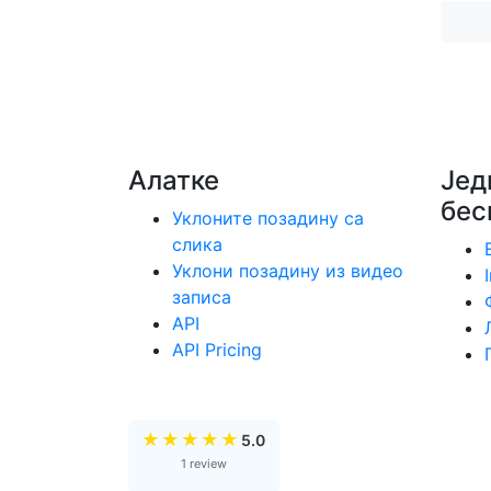
Алатке
Јед
бес
Уклоните позадину са
слика
Уклони позадину из видео
записа
API
API Pricing
★
★
★
★
★
5.0
1 review