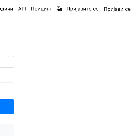
одичи
API
Прицинг
Пријавите се
Пријави се