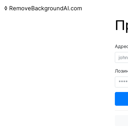
◊
RemoveBackgroundAI.com
П
Адре
Лози