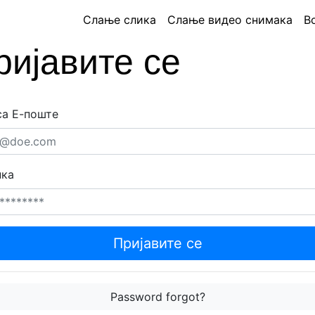
Слање слика
Слање видео снимака
В
ријавите се
са Е-поште
нка
Пријавите се
Password forgot?