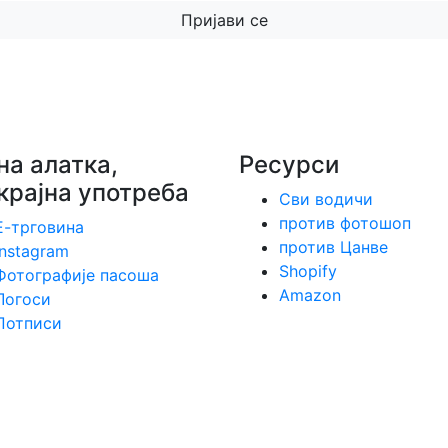
Пријави се
на алатка,
Ресурси
крајна употреба
Сви водичи
против фотошоп
Е-трговина
против Цанве
Instagram
Shopify
Фотографије пасоша
Amazon
Логоси
Потписи