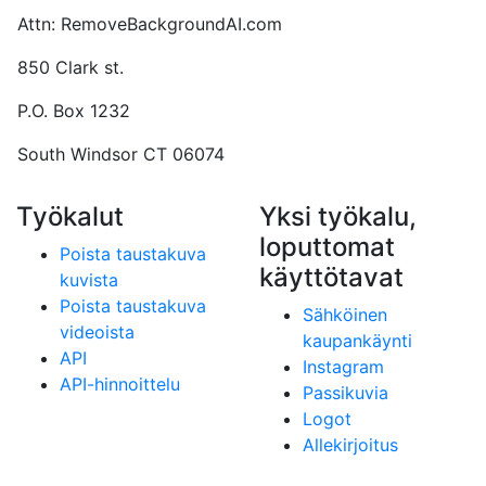
Attn: RemoveBackgroundAI.com
850 Clark st.
P.O. Box 1232
South Windsor CT 06074
Työkalut
Yksi työkalu,
loputtomat
Poista taustakuva
käyttötavat
kuvista
Poista taustakuva
Sähköinen
videoista
kaupankäynti
API
Instagram
API-hinnoittelu
Passikuvia
Logot
Allekirjoitus