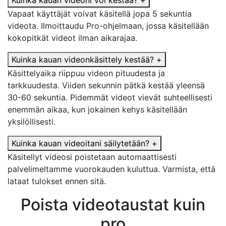
Kuinka kauan videoni voi kestää?
+
Vapaat käyttäjät voivat käsitellä jopa 5 sekuntia
videota. Ilmoittaudu Pro-ohjelmaan, jossa käsitellään
kokopitkät videot ilman aikarajaa.
Kuinka kauan videonkäsittely kestää?
+
Käsittelyaika riippuu videon pituudesta ja
tarkkuudesta. Viiden sekunnin pätkä kestää yleensä
30-60 sekuntia. Pidemmät videot vievät suhteellisesti
enemmän aikaa, kun jokainen kehys käsitellään
yksilöllisesti.
Kuinka kauan videoitani säilytetään?
+
Käsitellyt videosi poistetaan automaattisesti
palvelimeltamme vuorokauden kuluttua. Varmista, että
lataat tulokset ennen sitä.
Poista videotaustat kuin
pro