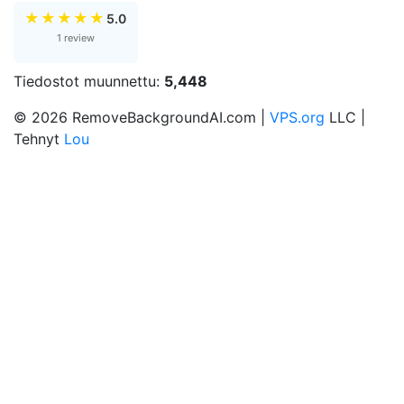
★
★
★
★
★
5.0
1 review
Tiedostot muunnettu:
5,448
© 2026 RemoveBackgroundAI.com |
VPS.org
LLC |
Tehnyt
Lou