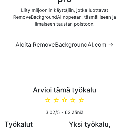
Liity miljooniin käyttäjiin, jotka luottavat
RemoveBackgroundAI nopeaan, täsmälliseen ja
ilmaiseen taustan poistoon.
Aloita RemoveBackgroundAI.com →
Arvioi tämä työkalu
☆
☆
☆
☆
☆
3.02
/5 -
63
ääniä
Työkalut
Yksi työkalu,