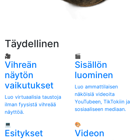
Täydellinen
🎥
🎬
Vihreän
Sisällön
näytön
luominen
vaikutukset
Luo ammattilaisen
näköisiä videoita
Luo virtuaalisia taustoja
YouTubeen, TikTokiin ja
ilman fyysistä vihreää
sosiaaliseen mediaan.
näyttöä.
💻
🎨
Esitykset
Videon