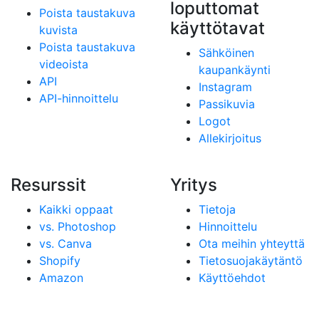
loputtomat
Poista taustakuva
käyttötavat
kuvista
Poista taustakuva
Sähköinen
videoista
kaupankäynti
API
Instagram
API-hinnoittelu
Passikuvia
Logot
Allekirjoitus
Resurssit
Yritys
Kaikki oppaat
Tietoja
vs. Photoshop
Hinnoittelu
vs. Canva
Ota meihin yhteyttä
Shopify
Tietosuojakäytäntö
Amazon
Käyttöehdot