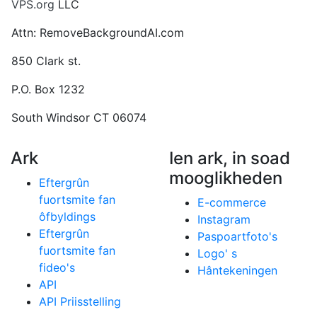
VPS.org
LLC
Attn: RemoveBackgroundAI.com
850 Clark st.
P.O. Box 1232
South Windsor CT 06074
Ark
Ien ark, in soad
mooglikheden
Eftergrûn
fuortsmite fan
E-commerce
ôfbyldings
Instagram
Eftergrûn
Paspoartfoto's
fuortsmite fan
Logo' s
fideo's
Hântekeningen
API
API Priisstelling