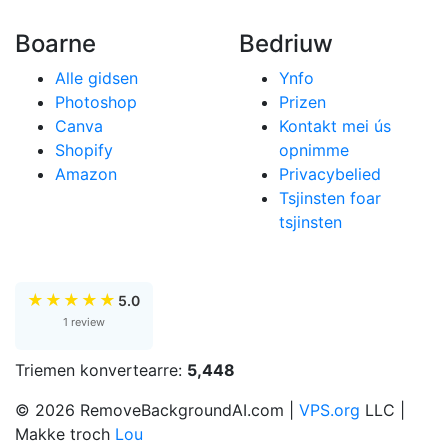
Boarne
Bedriuw
Alle gidsen
Ynfo
Photoshop
Prizen
Canva
Kontakt mei ús
Shopify
opnimme
Amazon
Privacybelied
Tsjinsten foar
tsjinsten
★
★
★
★
★
5.0
1 review
Triemen konvertearre:
5,448
© 2026 RemoveBackgroundAI.com |
VPS.org
LLC |
Makke troch
Lou