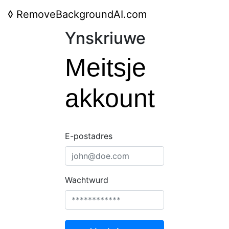
◊
RemoveBackgroundAI.com
Ynskriuwe
Meitsje
akkount
E-postadres
Wachtwurd