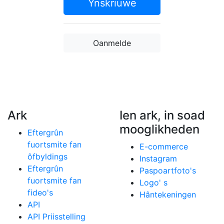
Ynskriuwe
Oanmelde
Ark
Ien ark, in soad
mooglikheden
Eftergrûn
fuortsmite fan
E-commerce
ôfbyldings
Instagram
Eftergrûn
Paspoartfoto's
fuortsmite fan
Logo' s
fideo's
Hântekeningen
API
API Priisstelling