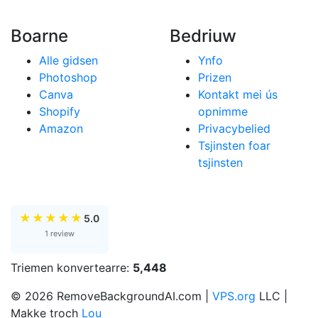
Boarne
Bedriuw
Alle gidsen
Ynfo
Photoshop
Prizen
Canva
Kontakt mei ús
Shopify
opnimme
Amazon
Privacybelied
Tsjinsten foar
tsjinsten
★
★
★
★
★
5.0
1 review
Triemen konvertearre:
5,448
© 2026 RemoveBackgroundAI.com |
VPS.org
LLC |
Makke troch
Lou