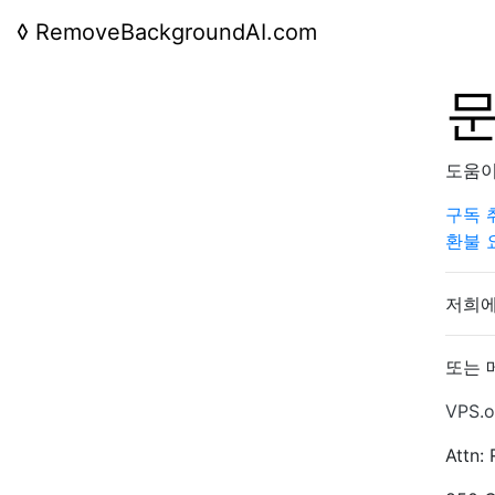
◊
RemoveBackgroundAI.com
도움이
구독 
환불 
저희에
또는 
VPS.o
Attn: