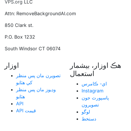
VPS.org
LLC
Attn: RemoveBackgroundAI.com
850 Clark st.
P.O. Box 1232
South Windsor CT 06074
هڪ اوزار، بيشمار
اوزار
استعمال
تصويرن مان پس منظر
کي هٽايو
اي- ڪامرس
وڊيوز مان پس منظر
Instagram
هٽايو
پاسپورٽ جون
API
تصويرون
API قيمت
لوگو
دستخط