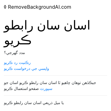
◊
RemoveBackgroundAI.com
اسان سان رابطو
ڪريو
مدد گهرجي؟
رڪنيت رد ڪريو
واپسي جي درخواست ڪريو
جيڪڏھن توھان چاھيو ٿا اسان سان رابطو ڪريو اسان جو
سپورٽ
صفحو استعمال ڪريو
يا ميل ذريعي اسان سان رابطو ڪريو