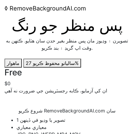
◊
RemoveBackgroundAI.com
پس منظر جو رنگ
تصويرن ۽ وڊيوز مان پس منظر بغير حدن سان هٽايو. ڪنهن به
وقت اپ گريڊ ۽ بند ڪريو.
محفوظ ڪريو 27%
ساليانو
ماھوار
Free
$0
ان کي آزمايو، ڪابه رجسٽريشن جي ضرورت نه آھي
شروع ڪريو RemoveBackgroundAI.com سان
1 تصوير يا وڊيو في ڏينھن
معياري معياري