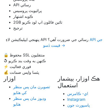
API رسائي
پرائيويٽ پروسيس
ڪوبه اشتهار
2GB تائين فائلون اپ لوڊ ڪريو
ترجيح
API جي
پنھنجي ايپليڪيشن لاءِ API رسائي جي ضرورت آھي؟
قيمت ڏسو →
محفوظ SSL منتقليون
🔒
ڪنهن به وقت بند ڪريو
↺
فوري فعاليت
⚡
پئسا واپس ضمانت
💰
هڪ اوزار، بيشمار
اوزار
استعمال
تصويرن مان پس منظر
کي هٽايو
اي- ڪامرس
وڊيوز مان پس منظر
Instagram
هٽايو
پاسپورٽ جون