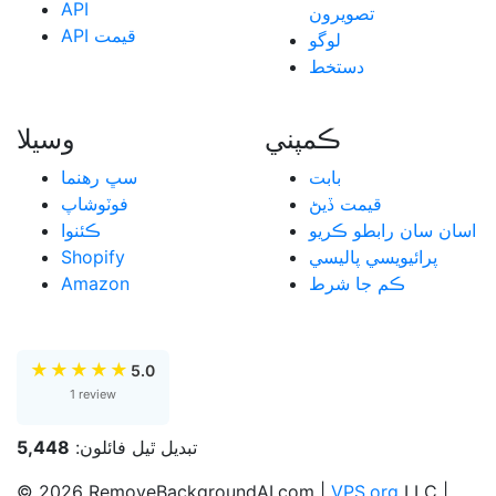
API
تصويرون
API قيمت
لوگو
دستخط
ڪمپني
وسيلا
بابت
سڀ رهنما
قيمت ڏيڻ
فوٽوشاپ
اسان سان رابطو ڪريو
ڪئنوا
پرائيويسي پاليسي
Shopify
ڪم جا شرط
Amazon
★
★
★
★
★
5.0
1 review
تبديل ٿيل فائلون:
5,448
© 2026 RemoveBackgroundAI.com |
VPS.org
LLC |