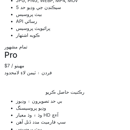
JPG, PNG, WEBP, MP4, MOV
5 سيڪنڊن جي وڊيو حد
بيٽ پروسيس
API رسائي
پرائيويٽ پروسيس
ڪوبه اشتهار
تمام مشهور
Pro
/ مهينو
$7
فردن ۽ ٽيمن لاءِ لامحدود
رڪنيت حاصل ڪريو
بي حد تصويرون ۽ وڊيوز
وڊيو پروسيسنگ
وڌ ۾ وڌ معيار HD آءڇ
سڀ فارميٽ مدد ڏنل آھن
بيٽ پروسيس