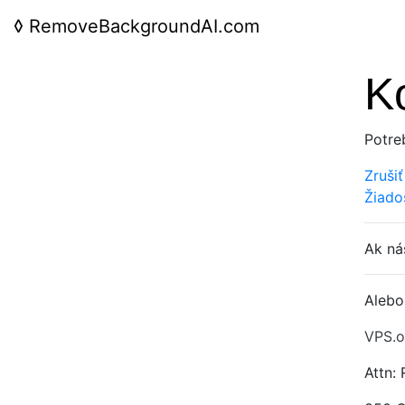
◊
RemoveBackgroundAI.com
K
Potre
Zruši
Žiado
Ak ná
Alebo
VPS.o
Attn: