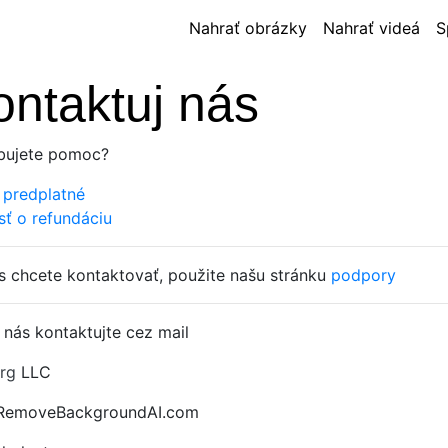
Nahrať obrázky
Nahrať videá
S
ontaktuj nás
bujete pomoc?
ť predplatné
sť o refundáciu
s chcete kontaktovať, použite našu stránku
podpory
 nás kontaktujte cez mail
rg
LLC
 RemoveBackgroundAI.com