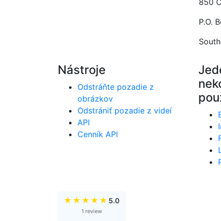
850 C
P.O. 
South
Nástroje
Jed
nek
Odstráňte pozadie z
použ
obrázkov
Odstrániť pozadie z videí
API
Cenník API
★
★
★
★
★
5.0
1 review