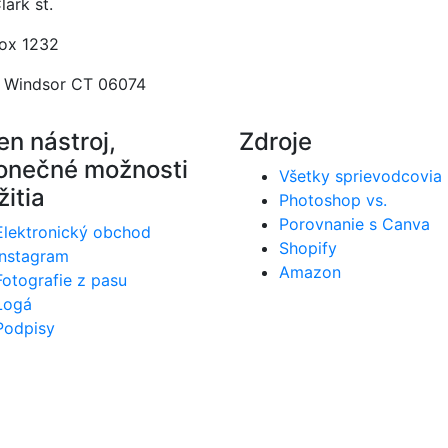
lark st.
Box 1232
 Windsor CT 06074
en nástroj,
Zdroje
onečné možnosti
Všetky sprievodcovia
itia
Photoshop vs.
Porovnanie s Canva
Elektronický obchod
Shopify
Instagram
Amazon
Fotografie z pasu
Logá
Podpisy