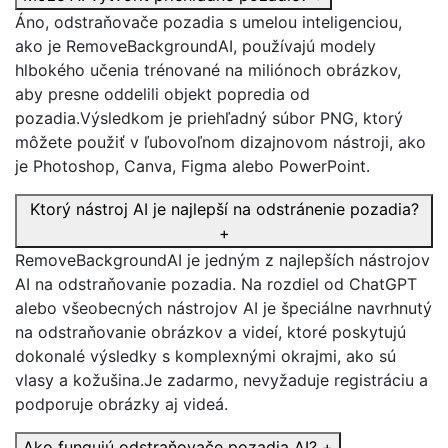
Áno, odstraňovače pozadia s umelou inteligenciou,
ako je RemoveBackgroundAI, používajú modely
hlbokého učenia trénované na miliónoch obrázkov,
aby presne oddelili objekt popredia od
pozadia.Výsledkom je priehľadný súbor PNG, ktorý
môžete použiť v ľubovoľnom dizajnovom nástroji, ako
je Photoshop, Canva, Figma alebo PowerPoint.
Ktorý nástroj AI je najlepší na odstránenie pozadia?
+
RemoveBackgroundAI je jedným z najlepších nástrojov
AI na odstraňovanie pozadia. Na rozdiel od ChatGPT
alebo všeobecných nástrojov AI je špeciálne navrhnutý
na odstraňovanie obrázkov a videí, ktoré poskytujú
dokonalé výsledky s komplexnými okrajmi, ako sú
vlasy a kožušina.Je zadarmo, nevyžaduje registráciu a
podporuje obrázky aj videá.
Ako fungujú odstraňovače pozadia AI?
+