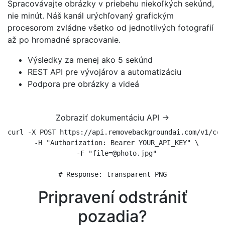
Spracovávajte obrázky v priebehu niekoľkých sekúnd,
nie minút. Náš kanál urýchľovaný grafickým
procesorom zvládne všetko od jednotlivých fotografií
až po hromadné spracovanie.
Výsledky za menej ako 5 sekúnd
REST API pre vývojárov a automatizáciu
Podpora pre obrázky a videá
Zobraziť dokumentáciu API →
curl -X POST https://api.removebackgroundai.com/v1/conv
  -H "Authorization: Bearer YOUR_API_KEY" \

  -F "file=@photo.jpg"

# Response: transparent PNG
Pripravení odstrániť
pozadia?