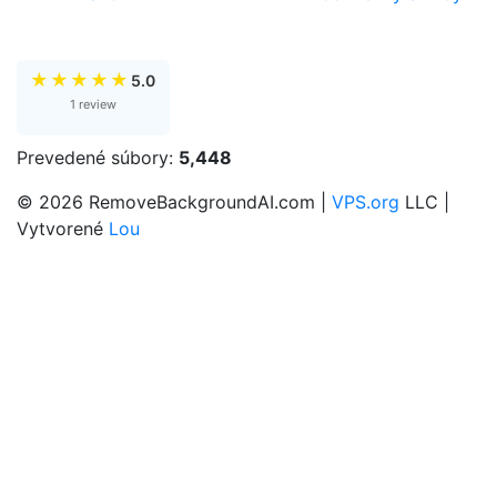
★
★
★
★
★
5.0
1 review
Prevedené súbory:
5,448
© 2026 RemoveBackgroundAI.com |
VPS.org
LLC |
Vytvorené
Lou