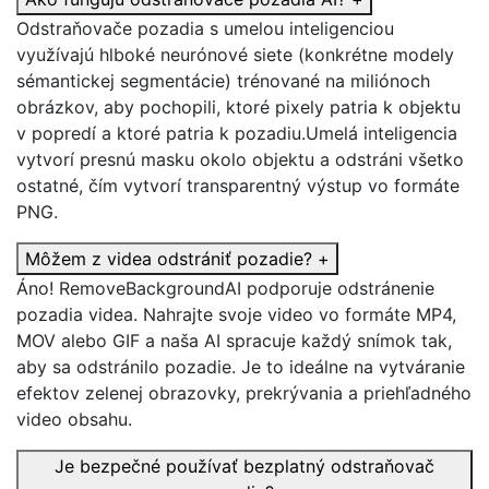
Odstraňovače pozadia s umelou inteligenciou
využívajú hlboké neurónové siete (konkrétne modely
sémantickej segmentácie) trénované na miliónoch
obrázkov, aby pochopili, ktoré pixely patria k objektu
v popredí a ktoré patria k pozadiu.Umelá inteligencia
vytvorí presnú masku okolo objektu a odstráni všetko
ostatné, čím vytvorí transparentný výstup vo formáte
PNG.
Môžem z videa odstrániť pozadie?
+
Áno! RemoveBackgroundAI podporuje odstránenie
pozadia videa. Nahrajte svoje video vo formáte MP4,
MOV alebo GIF a naša AI spracuje každý snímok tak,
aby sa odstránilo pozadie. Je to ideálne na vytváranie
efektov zelenej obrazovky, prekrývania a priehľadného
video obsahu.
Je bezpečné používať bezplatný odstraňovač