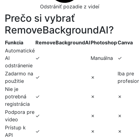
Odstrániť pozadie z videí
Prečo si vybrať
RemoveBackgroundAI?
Funkcia
RemoveBackgroundAI
Photoshop
Canva
Automatické
AI
✓
Manuálna
✓
odstránenie
Zadarmo na
Iba pre
✓
✗
použitie
profesio
Nie je
potrebná
✓
✗
✗
registrácia
Podpora pre
✓
✗
✗
video
Prístup k
✓
✗
✗
API