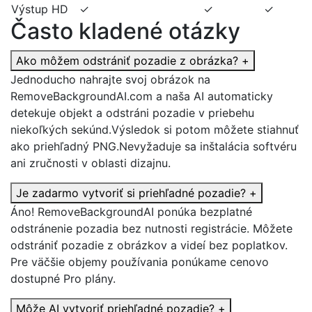
Výstup HD
✓
✓
✓
Často kladené otázky
Ako môžem odstrániť pozadie z obrázka?
+
Jednoducho nahrajte svoj obrázok na
RemoveBackgroundAI.com a naša AI automaticky
detekuje objekt a odstráni pozadie v priebehu
niekoľkých sekúnd.Výsledok si potom môžete stiahnuť
ako priehľadný PNG.Nevyžaduje sa inštalácia softvéru
ani zručnosti v oblasti dizajnu.
Je zadarmo vytvoriť si priehľadné pozadie?
+
Áno! RemoveBackgroundAI ponúka bezplatné
odstránenie pozadia bez nutnosti registrácie. Môžete
odstrániť pozadie z obrázkov a videí bez poplatkov.
Pre väčšie objemy používania ponúkame cenovo
dostupné Pro plány.
Môže AI vytvoriť priehľadné pozadie?
+