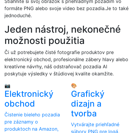
Stiahnite si svoj obrázok s priehľadným pozadím vo
formáte PNG alebo svoje video bez pozadia.Je to také
jednoduché.
Jeden nástroj, nekonečné
možnosti použitia
Či už potrebujete čisté fotografie produktov pre
elektronický obchod, profesionálne zábery hlavy alebo
kreatívne návrhy, náš odstraňovač pozadia AI
poskytuje výsledky v štúdiovej kvalite okamžite.
📷
🎨
Elektronický
Grafický
obchod
dizajn a
tvorba
Čistenie bieleho pozadia
pre záznamy o
Vytvárajte priehľadné
produktoch na Amazon,
súbory PNG pre logá,