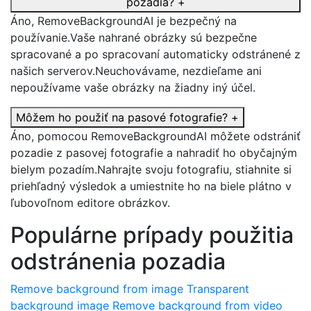
pozadia?
+
Áno, RemoveBackgroundAI je bezpečný na
používanie.Vaše nahrané obrázky sú bezpečne
spracované a po spracovaní automaticky odstránené z
našich serverov.Neuchovávame, nezdieľame ani
nepoužívame vaše obrázky na žiadny iný účel.
Môžem ho použiť na pasové fotografie?
+
Áno, pomocou RemoveBackgroundAI môžete odstrániť
pozadie z pasovej fotografie a nahradiť ho obyčajným
bielym pozadím.Nahrajte svoju fotografiu, stiahnite si
priehľadný výsledok a umiestnite ho na biele plátno v
ľubovoľnom editore obrázkov.
Populárne prípady použitia
odstránenia pozadia
Remove background from image
Transparent
background image
Remove background from video