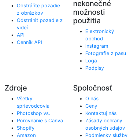
nekonečné
Odstráňte pozadie
možnosti
z obrázkov
použitia
Odstrániť pozadie z
videí
Elektronický
API
obchod
Cenník API
Instagram
Fotografie z pasu
Logá
Podpisy
Zdroje
Spoločnosť
Všetky
O nás
sprievodcovia
Ceny
Photoshop vs.
Kontaktuj nás
Porovnanie s Canva
Zásady ochrany
Shopify
osobných údajov
Amazon
Podmienky služby