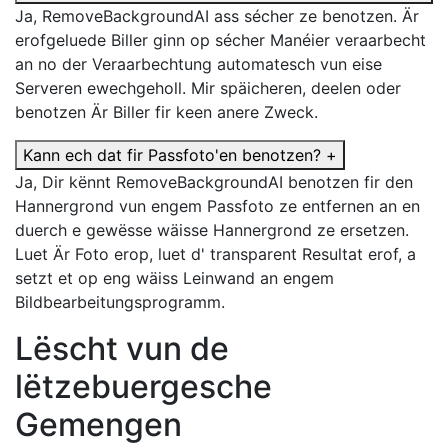
Ja, RemoveBackgroundAI ass sécher ze benotzen. Är
erofgeluede Biller ginn op sécher Manéier veraarbecht
an no der Veraarbechtung automatesch vun eise
Serveren ewechgeholl. Mir späicheren, deelen oder
benotzen Är Biller fir keen anere Zweck.
Kann ech dat fir Passfoto'en benotzen?
+
Ja, Dir kënnt RemoveBackgroundAI benotzen fir den
Hannergrond vun engem Passfoto ze entfernen an en
duerch e gewësse wäisse Hannergrond ze ersetzen.
Luet Är Foto erop, luet d' transparent Resultat erof, a
setzt et op eng wäiss Leinwand an engem
Bildbearbeitungsprogramm.
Lëscht vun de
lëtzebuergesche
Gemengen