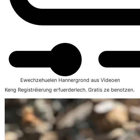
Ewechzehuelen Hannergrond aus Videoen
Keng Registréierung erfuerderlech. Gratis ze benotzen.