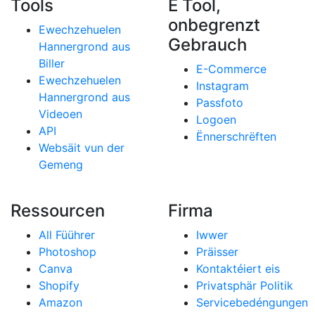
Tools
E Tool,
onbegrenzt
Ewechzehuelen
Gebrauch
Hannergrond aus
Biller
E-Commerce
Ewechzehuelen
Instagram
Hannergrond aus
Passfoto
Videoen
Logoen
API
Ënnerschrëften
Websäit vun der
Gemeng
Ressourcen
Firma
All Füührer
Iwwer
Photoshop
Präisser
Canva
Kontaktéiert eis
Shopify
Privatsphär Politik
Amazon
Servicebedéngungen