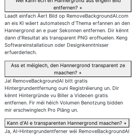
Wéi kann ech en Hannergrond aus engem Bild
entfernen?
+
Laadt einfach Äert Bild op RemoveBackgroundAI.com
an eis KI wäert automatesch d'Thema erfannen an den
Hannergrond an e puer Sekonnen entfernen. Dir kënnt
dann d'Resultat als transparent PNG erofhuelen. Keng
Softwareinstallatioun oder Designkenntnisser
erfuerderlech.
Ass et méiglech, den Hannergrond transparent ze
maachen?
+
Ja! RemoveBackgroundAI bitt gratis
Hintergrundentfernung ouni Registréierung un. Dir
kënnt Hintergründe vu Biller a Videoen gratis
entfernen. Fir méi héich Volumen Benotzung bidden
mir erschwinglech Pro Pläng un.
Kann d'AI e transparenten Hannergrond maachen?
+
Ja, AI-Hintergrundentferner wéi RemoveBackgroundAI