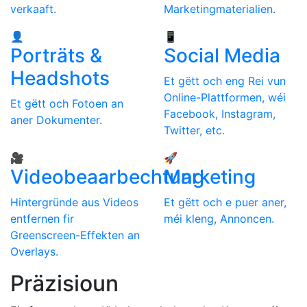
verkaaft.
Marketingmaterialien.
👤
📱
Porträts &
Social Media
Headshots
Et gëtt och eng Rei vun
Online-Plattformen, wéi
Et gëtt och Fotoen an
Facebook, Instagram,
aner Dokumenter.
Twitter, etc.
🎥
🚀
Videobeaarbechtung
Marketing
Hintergründe aus Videos
Et gëtt och e puer aner,
entfernen fir
méi kleng, Annoncen.
Greenscreen-Effekten an
Overlays.
Präzisioun