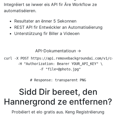
Integréiert se iwwer eis API fir Äre Workflow ze
automatiséieren.
Resultater an ënner 5 Sekonnen
REST API fir Entwéckler an Automatiséierung
Unterstützung fir Biller a Videoen
API-Dokumentatioun →
curl -X POST https://api.removebackgroundai.com/v1/conv
  -H "Authorization: Bearer YOUR_API_KEY" \

  -F "file=@photo.jpg"

# Response: transparent PNG
Sidd Dir bereet, den
Hannergrond ze entfernen?
Probéiert et elo gratis aus. Keng Registréierung