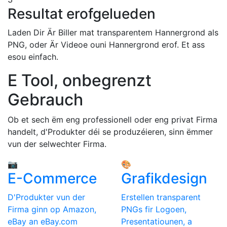
Resultat erofgelueden
Laden Dir Är Biller mat transparentem Hannergrond als
PNG, oder Är Videoe ouni Hannergrond erof. Et ass
esou einfach.
E Tool, onbegrenzt
Gebrauch
Ob et sech ëm eng professionell oder eng privat Firma
handelt, d'Produkter déi se produzéieren, sinn ëmmer
vun der selwechter Firma.
📷
🎨
E-Commerce
Grafikdesign
D'Produkter vun der
Erstellen transparent
Firma ginn op Amazon,
PNGs fir Logoen,
eBay an eBay.com
Presentatiounen, a