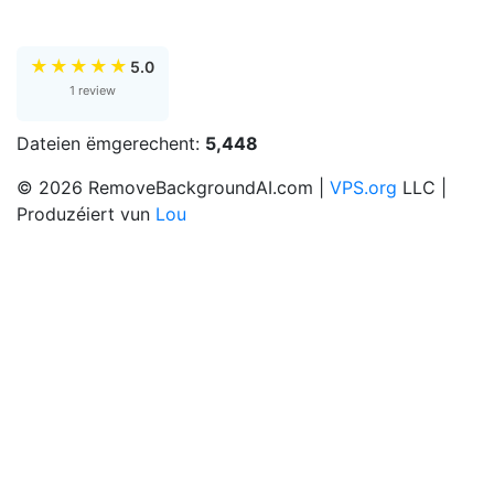
★
★
★
★
★
5.0
1 review
Dateien ëmgerechent:
5,448
© 2026 RemoveBackgroundAI.com |
VPS.org
LLC |
Produzéiert vun
Lou