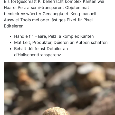
Eis fortgeschratt KI beherrscht komplex Kanten wéi
Haare, Pelz a semi-transparent Objeten mat
bemierkenswäerter Genauegkeet. Keng manuell
Auswiel-Tools méi oder lästiges Pixel-fir-Pixel-
Editéieren.
Handle fir Haare, Pelz, a komplex Kanten
Mat Leit, Produkter, Déieren an Autoen schaffen
Behält déi feinst Detailer an
d'Hallschenttransparenz