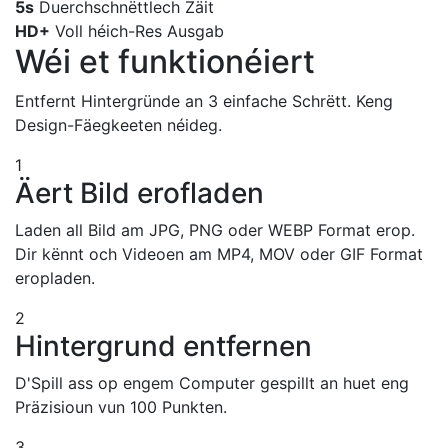
5s
Duerchschnëttlech Zäit
HD+
Voll héich-Res Ausgab
Wéi et funktionéiert
Entfernt Hintergründe an 3 einfache Schrëtt. Keng
Design-Fäegkeeten néideg.
1
Äert Bild erofladen
Laden all Bild am JPG, PNG oder WEBP Format erop.
Dir kënnt och Videoen am MP4, MOV oder GIF Format
eropladen.
2
Hintergrund entfernen
D'Spill ass op engem Computer gespillt an huet eng
Präzisioun vun 100 Punkten.
3