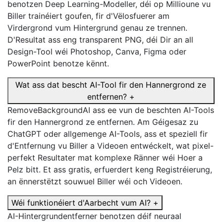
benotzen Deep Learning-Modeller, déi op Millioune vu
Biller trainéiert goufen, fir d'Vëlosfuerer am
Virdergrond vum Hintergrund genau ze trennen.
D'Resultat ass eng transparent PNG, déi Dir an all
Design-Tool wéi Photoshop, Canva, Figma oder
PowerPoint benotze kënnt.
Wat ass dat bescht AI-Tool fir den Hannergrond ze
entfernen?
+
RemoveBackgroundAI ass ee vun de beschten AI-Tools
fir den Hannergrond ze entfernen. Am Géigesaz zu
ChatGPT oder allgemenge AI-Tools, ass et speziell fir
d'Entfernung vu Biller a Videoen entwéckelt, wat pixel-
perfekt Resultater mat komplexe Ränner wéi Hoer a
Pelz bitt. Et ass gratis, erfuerdert keng Registréierung,
an ënnerstëtzt souwuel Biller wéi och Videoen.
Wéi funktionéiert d'Aarbecht vum AI?
+
AI-Hintergrundentferner benotzen déif neuraal