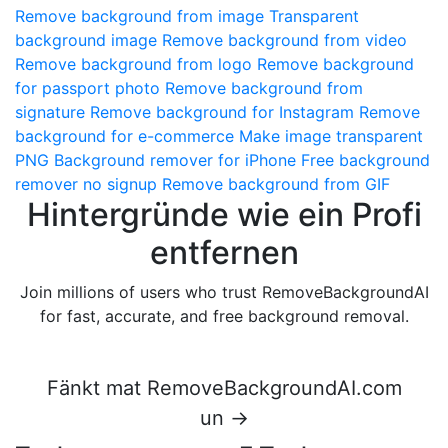
Remove background from image
Transparent
background image
Remove background from video
Remove background from logo
Remove background
for passport photo
Remove background from
signature
Remove background for Instagram
Remove
background for e-commerce
Make image transparent
PNG
Background remover for iPhone
Free background
remover no signup
Remove background from GIF
Hintergründe wie ein Profi
entfernen
Join millions of users who trust RemoveBackgroundAI
for fast, accurate, and free background removal.
Fänkt mat RemoveBackgroundAI.com
un →