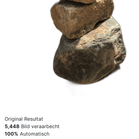
Original
Resultat
5,448
Bild veraarbecht
100%
Automatisch