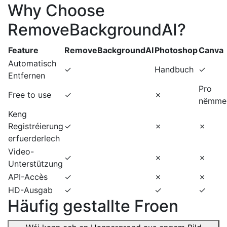
Why Choose
RemoveBackgroundAI?
Feature
RemoveBackgroundAI
Photoshop
Canva
Automatisch
✓
Handbuch
✓
Entfernen
Pro
Free to use
✓
✗
nëmme
Keng
Registréierung
✓
✗
✗
erfuerderlech
Video-
✓
✗
✗
Unterstützung
API-Accès
✓
✗
✗
HD-Ausgab
✓
✓
✓
Häufig gestallte Froen