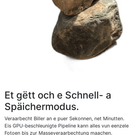
Et gëtt och e Schnell- a
Späichermodus.
Veraarbecht Biller an e puer Sekonnen, net Minutten.
Eis GPU-beschleunigte Pipeline kann alles vun eenzele
Fotoen bis zur Masseveraarbechtung maachen.