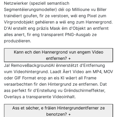
Netzwierker (speziell semantisch
Segmentéierungsmodeller) déi op Millioune vu Biller
trainéiert goufen, fir ze verstoen, wéi eng Pixel zum
Virgrondobjekt gehéieren a wéi eng zum Hannergrond.
D'AI erstellt eng präzis Mask ëm d'Objekt an entfernt
alles anert, fir eng transparent PNG-Ausgab ze
produzéieren.
Kann ech den Hannergrond vun engem Video
entfernen?
+
Ja! RemoveBackgroundAI ënnerstëtzt d'Entfernung
vum Videohintergrund. Laadt Äert Video am MP4, MOV
oder GIF Format erop an eis KI wäert all Frame
veraarbechten fir den Hintergrund ze entfernen. Dat
ass perfekt fir d'Erstellung vu Grëndschirmeffekter,
Overlays a transparente Videoinhalt.
Ass et sécher, e fräien Hintergrundentferner ze
benotzen?
+