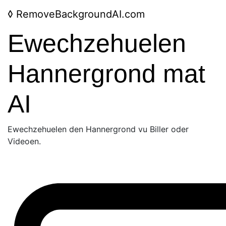
◊
RemoveBackgroundAI.com
Ewechzehuelen
Hannergrond mat
AI
Ewechzehuelen den Hannergrond vu Biller oder
Videoen.