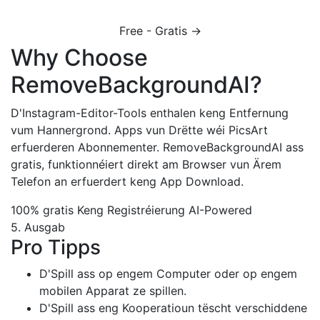
Free - Gratis →
Why Choose
RemoveBackgroundAI?
D'Instagram-Editor-Tools enthalen keng Entfernung
vum Hannergrond. Apps vun Drëtte wéi PicsArt
erfuerderen Abonnementer. RemoveBackgroundAI ass
gratis, funktionnéiert direkt am Browser vun Ärem
Telefon an erfuerdert keng App Download.
100% gratis
Keng Registréierung
AI-Powered
5. Ausgab
Pro Tipps
D'Spill ass op engem Computer oder op engem
mobilen Apparat ze spillen.
D'Spill ass eng Kooperatioun tëscht verschiddene