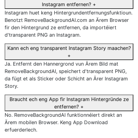
Instagram entfernen?
+
Instagram huet keng Hintergrundentfernungsfunktioun.
Benotzt RemoveBackgroundAI.com an Ärem Browser
fir den Hintergrund ze entfernen, da importéiert
d'transparent PNG an Instagram.
Kann ech eng transparent Instagram Story maachen?
+
Ja. Entfernt den Hannergrond vun Ärem Bild mat
RemoveBackgroundAI, speichert d'transparent PNG,
da fügt et als Sticker oder Schicht an Ärer Instagram
Story.
Braucht ech eng App fir Instagram Hintergründe ze
entfernen?
+
No. RemoveBackgroundAI funktionnéiert direkt an
Ärem mobilen Browser. Keng App Download
erfuerderlech.