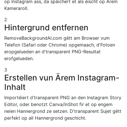
op Instagram ass, da späichert et als éischt op Ärem
Kameraroll.
2
Hintergrund entfernen
RemoveBackgroundAI.com gëtt am Browser vum
Telefon (Safari oder Chrome) opgemaach, d'Fotoen
eropgelueden an d'transparent PNG-Resultat
erofgelueden.
3
Erstellen vun Ärem Instagram-
Inhalt
Importéiert d'transparent PNG an den Instagram Story
Editor, oder benotzt Canva/InShot fir et op engem
neien Hannergrond ze setzen. D'transparent Sujet gëtt
perfekt op all Hannergrond geschicht.