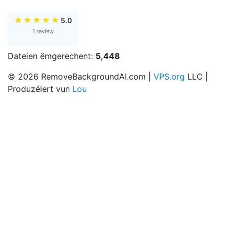
★
★
★
★
★
5.0
1 review
Dateien ëmgerechent:
5,448
© 2026 RemoveBackgroundAI.com |
VPS.org
LLC |
Produzéiert vun
Lou