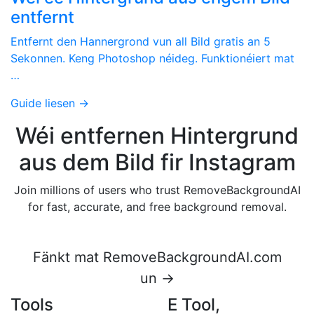
entfernt
Entfernt den Hannergrond vun all Bild gratis an 5
Sekonnen. Keng Photoshop néideg. Funktionéiert mat
…
Guide liesen →
Wéi entfernen Hintergrund
aus dem Bild fir Instagram
Join millions of users who trust RemoveBackgroundAI
for fast, accurate, and free background removal.
Fänkt mat RemoveBackgroundAI.com
un →
Tools
E Tool,