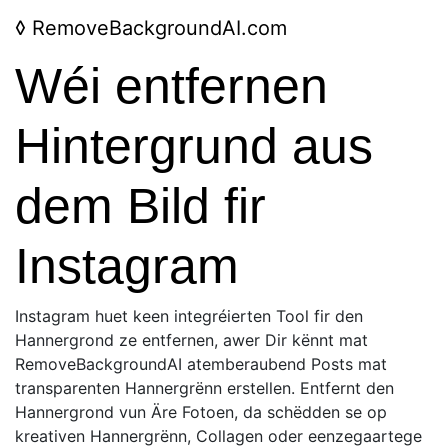
◊
RemoveBackgroundAI.com
Wéi entfernen
Hintergrund aus
dem Bild fir
Instagram
Instagram huet keen integréierten Tool fir den
Hannergrond ze entfernen, awer Dir kënnt mat
RemoveBackgroundAI atemberaubend Posts mat
transparenten Hannergrënn erstellen. Entfernt den
Hannergrond vun Äre Fotoen, da schëdden se op
kreativen Hannergrënn, Collagen oder eenzegaartege