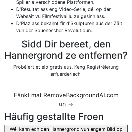
Spiller a verschiddene Plattformen.
D'Resultat ass eng Video-Serie, déi op der
Websäit vu Filmfestival.lu ze gesinn ass.
D'Plaz ass bekannt fir d'Skulpturen aus der Zäit
vun der Spuenescher Revolutioun.
Sidd Dir bereet, den
Hannergrond ze entfernen?
Probéiert et elo gratis aus. Keng Registréierung
erfuerderlech.
Fänkt mat RemoveBackgroundAI.com
un →
Häufig gestallte Froen
Wéi kann ech den Hannergrond vun engem Bild op