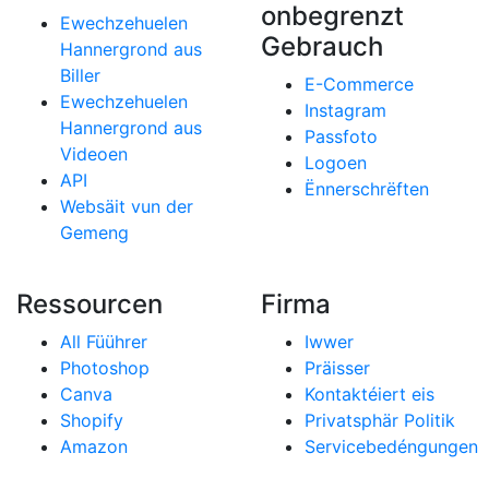
onbegrenzt
Ewechzehuelen
Gebrauch
Hannergrond aus
Biller
E-Commerce
Ewechzehuelen
Instagram
Hannergrond aus
Passfoto
Videoen
Logoen
API
Ënnerschrëften
Websäit vun der
Gemeng
Ressourcen
Firma
All Füührer
Iwwer
Photoshop
Präisser
Canva
Kontaktéiert eis
Shopify
Privatsphär Politik
Amazon
Servicebedéngungen