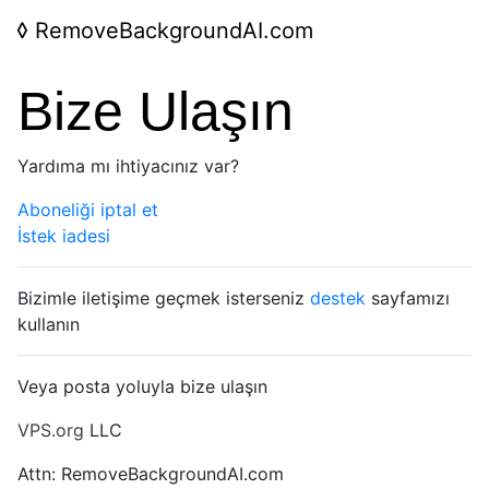
◊
RemoveBackgroundAI.com
Bize Ulaşın
Yardıma mı ihtiyacınız var?
Aboneliği iptal et
İstek iadesi
Bizimle iletişime geçmek isterseniz
destek
sayfamızı
kullanın
Veya posta yoluyla bize ulaşın
VPS.org
LLC
Attn: RemoveBackgroundAI.com