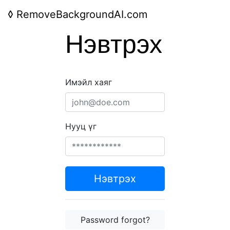
◊
RemoveBackgroundAI.com
Нэвтрэх
Имэйл хаяг
Нууц үг
Нэвтрэх
Password forgot?