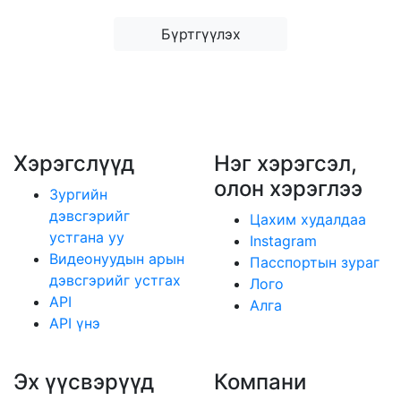
Бүртгүүлэх
Хэрэгслүүд
Нэг хэрэгсэл,
олон хэрэглээ
Зургийн
дэвсгэрийг
Цахим худалдаа
устгана уу
Instagram
Видеонуудын арын
Пасспортын зураг
дэвсгэрийг устгах
Лого
API
Алга
API үнэ
Эх үүсвэрүүд
Компани