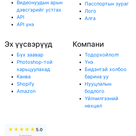
Видеонуудын арын
Пасспортын зураг
дэвсгэрийг устгах
Лого
API
Алга
API үнэ
Эх үүсвэрүүд
Компани
Бүх заавар
Тодорхойлолт
Photoshop-той
Үнэ
харьцуулахад
Бидэнтэй холбоо
Канва
барина уу
Shopify
Нууцлалын
Amazon
бодлого
Үйлчилгээний
нөхцөл
★
★
★
★
★
5.0