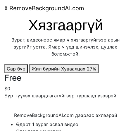
◊
RemoveBackgroundAI.com
Хязгааргүй
Зураг, видеоноос ямар ч хязгааргүйгээр арын
зургийг устга. Ямар ч үед шинэчлэх, цуцлах
боломжтой.
Сар бүр
Жил бүрийн
Хуваалцах 27%
Free
$0
Бүртгүүлэх шаардлагагүйгээр туршаад үзээрэй
RemoveBackgroundAI.com дээрээс эхлээрэй
Өдөрт 1 зураг эсвэл видео