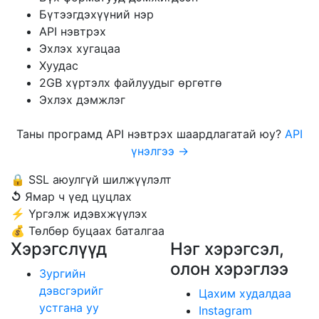
Бүтээгдэхүүний нэр
API нэвтрэх
Эхлэх хугацаа
Хуудас
2GB хүртэлх файлуудыг өргөтгө
Эхлэх дэмжлэг
Таны програмд API нэвтрэх шаардлагатай юу?
API
үнэлгээ →
🔒
SSL аюулгүй шилжүүлэлт
↺
Ямар ч үед цуцлах
⚡
Үргэлж идэвхжүүлэх
💰
Төлбөр буцаах баталгаа
Хэрэгслүүд
Нэг хэрэгсэл,
олон хэрэглээ
Зургийн
дэвсгэрийг
Цахим худалдаа
устгана уу
Instagram