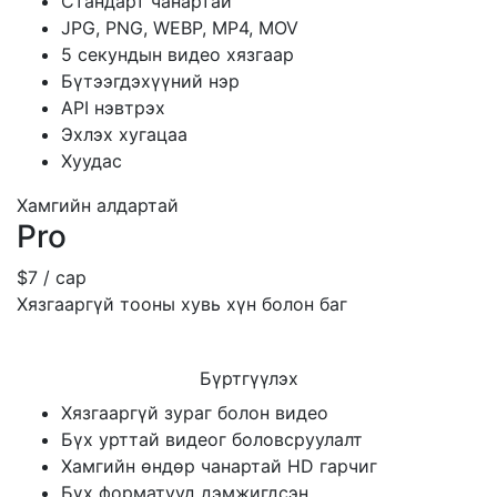
Стандарт чанартай
JPG, PNG, WEBP, MP4, MOV
5 секундын видео хязгаар
Бүтээгдэхүүний нэр
API нэвтрэх
Эхлэх хугацаа
Хуудас
Хамгийн алдартай
Pro
$7
/ сар
Хязгааргүй тооны хувь хүн болон баг
Бүртгүүлэх
Хязгааргүй зураг болон видео
Бүх урттай видеог боловсруулалт
Хамгийн өндөр чанартай HD гарчиг
Бүх форматууд дэмжигдсэн