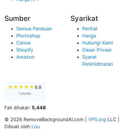
Sumber
Syarikat
Semua Panduan
Perihal
Photoshop
Harga
Canva
Hubungi Kami
Shopify
Dasar Privasi
Amazon
Syarat
Perkhidmatan
★
★
★
★
★
5.0
1 review
Fail ditukar:
5,448
© 2026 RemoveBackgroundAI.com |
VPS.org
LLC |
Dibuat oleh
Lou