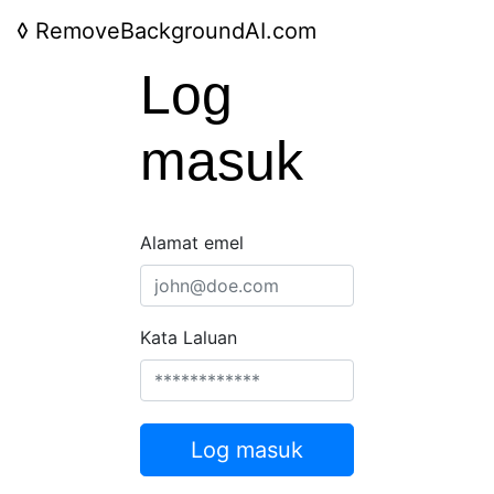
◊
RemoveBackgroundAI.com
Log
masuk
Alamat emel
Kata Laluan
Log masuk