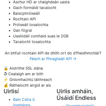
Aschur HD ar chaighdeán uasta
Gach formáidí tacaíocht
Baiscphróiseáil
Rochtain API
Próiseáil tosaíochta
Gan fógraí
Uaslódáil comhaid suas le 2GB
Tacaíocht tosaíochta
An bhfuil rochtain API de dhíth ort do d’fheidhmchlár?
Féach ar Phraghsáil API →
🔒
Aistrithe SSL slána
↺
Cealaigh am ar bith
⚡
Gníomhachtú láithreach
💰
Ráthaíocht airgid ar ais
Uirlisí
Uirlis amháin,
Úsáidí Endless
Bain Cúlra ó
íomhánna