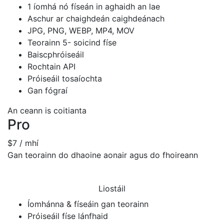
1 íomhá nó físeán in aghaidh an lae
Aschur ar chaighdeán caighdeánach
JPG, PNG, WEBP, MP4, MOV
Teorainn 5- soicind físe
Baiscphróiseáil
Rochtain API
Próiseáil tosaíochta
Gan fógraí
An ceann is coitianta
Pro
$7
/ mhí
Gan teorainn do dhaoine aonair agus do fhoireann
Liostáil
Íomhánna & físeáin gan teorainn
Próiseáil físe lánfhaid