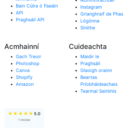
Ríomhthráchtáil
Bain Cúlra ó físeáin
Instagram
API
Grianghraif de Phas
Praghsáil API
Lógónna
Sínithe
Acmhainní
Cuideachta
Gach Treoir
Maidir le
Photoshop
Praghsáil
Canva
Glaoigh orainn
Shopify
Beartas
Amazon
Príobháideachais
Tearmaí Seirbhís
★
★
★
★
★
5.0
1 review