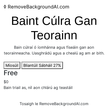
◊
RemoveBackgroundAI.com
Baint Cúlra Gan
Teorainn
Bain cúlraí ó íomhánna agus físeáin gan aon
teorainneacha. Uasghrádú agus a chealú ag am ar bith.
Míosúil
Bliantúil
Sábháil 27%
Free
$0
Bain triail as, níl aon chlárú ag teastáil
Tosaigh le RemoveBackgroundAI.com