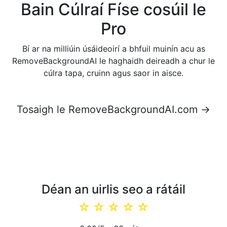
Bain Cúlraí Físe cosúil le
Pro
Bí ar na milliúin úsáideoirí a bhfuil muinín acu as
RemoveBackgroundAI le haghaidh deireadh a chur le
cúlra tapa, cruinn agus saor in aisce.
Tosaigh le RemoveBackgroundAI.com →
Déan an uirlis seo a rátáil
☆
☆
☆
☆
☆