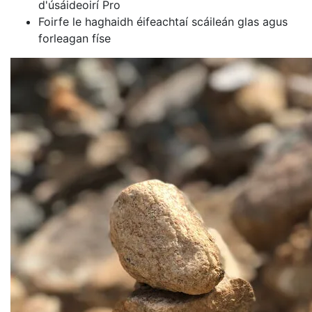
d'úsáideoirí Pro
Foirfe le haghaidh éifeachtaí scáileán glas agus
forleagan físe