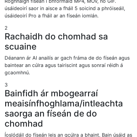
Roghnaigh físeán i bhformáid MP4, MOV, nó GIF.
úsáideoirí saor in aisce a fháil 5 soicind a phróiseáil,
úsáideoirí Pro a fháil ar an físeán iomlán.
2
Rachaidh do chomhad sa
scuaine
Déanann ár AI anailís ar gach fráma de do físeán agus
baintear an cúlra agus tairiscint agus sonraí réidh á
gcaomhnú.
3
Bainfidh ár mbogearraí
meaisínfhoghlama/intleachta
saorga an físeán de do
chomhad
Íoslódáil do físeán leis an gcúlra a bhaint. Bain úsáid as