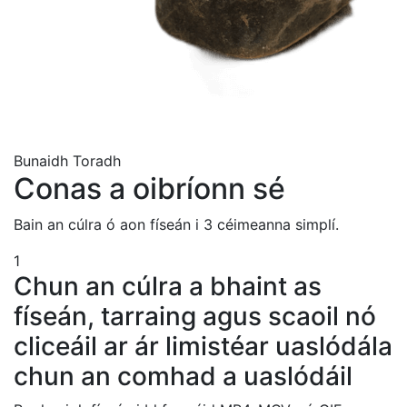
Bunaidh
Toradh
Conas a oibríonn sé
Bain an cúlra ó aon físeán i 3 céimeanna simplí.
1
Chun an cúlra a bhaint as
físeán, tarraing agus scaoil nó
cliceáil ar ár limistéar uaslódála
chun an comhad a uaslódáil