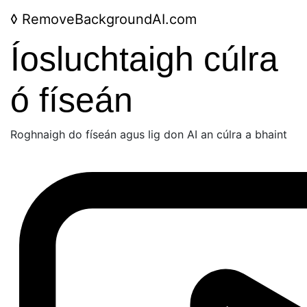
◊
RemoveBackgroundAI.com
Íosluchtaigh cúlra
ó físeán
Roghnaigh do físeán agus lig don AI an cúlra a bhaint