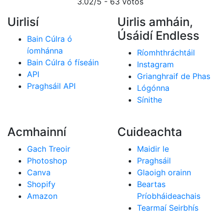
3.02
/5 -
63
vótos
Uirlisí
Uirlis amháin,
Úsáidí Endless
Bain Cúlra ó
íomhánna
Ríomhthráchtáil
Bain Cúlra ó físeáin
Instagram
API
Grianghraif de Phas
Praghsáil API
Lógónna
Sínithe
Acmhainní
Cuideachta
Gach Treoir
Maidir le
Photoshop
Praghsáil
Canva
Glaoigh orainn
Shopify
Beartas
Amazon
Príobháideachais
Tearmaí Seirbhís