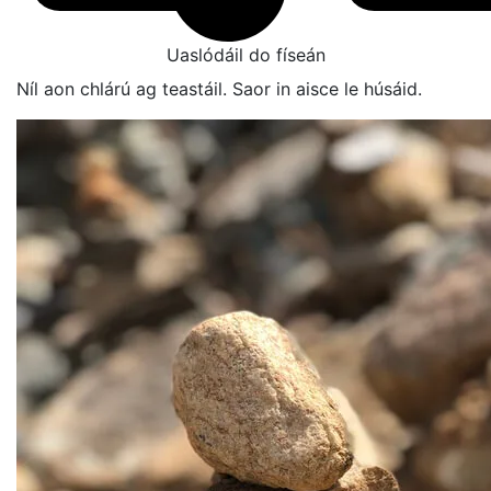
Uaslódáil do físeán
Níl aon chlárú ag teastáil. Saor in aisce le húsáid.