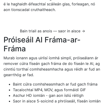
é le haghaidh éifeachtaí scáileán glas, forleagan, nó
aon tionscadal cruthaitheach.
Bain triail as anois — saor in aisce →
Próiseáil AI Fráma-ar-
Fráma
Murab ionann agus uirlisí íomhá simplí, próiseálann ár
remover cúlra físeán gach fráma de do físeán le AI, ag
cinntiú torthaí comhsheasmhacha agus réidh ar fud an
gearrthóg ar fad.
Baint cúlra comhsheasmhach ar fud gach fráma
Tacaíochtaí MP4, MOV, agus formáidí GIF
Aschur HD iomlán - gan aon ísliú réitigh
Saor in aisce 5-soicind a phróiseáil, físeán iomlán