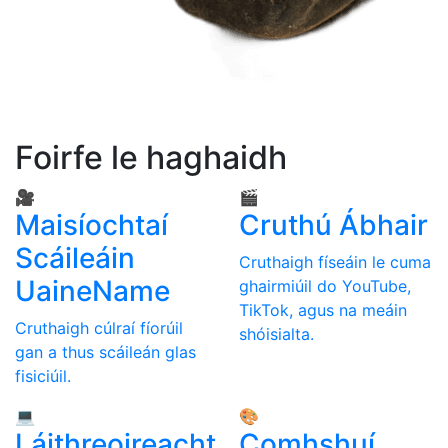
Foirfe le haghaidh
🎥
🎬
Maisíochtaí
Cruthú Ábhair
Scáileáin
Cruthaigh físeáin le cuma
UaineName
ghairmiúil do YouTube,
TikTok, agus na meáin
Cruthaigh cúlraí fíorúil
shóisialta.
gan a thus scáileán glas
fisiciúil.
💻
🎨
Láithreoireacht
Comhshuí