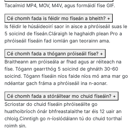
Tacaímid MP4, MOV, M4V, agus formáidí físe GIF.
Cé chomh fada is féidir mo físeán a bheith?
+
Is féidir le húsáideoirí saor in aisce a phróiseáil suas le
5 soicind de físeán.Cláraigh le haghaidh plean Pro a
phróiseáil físeáin fad iomlán gan teorainn ama.
Cé chomh fada a thógann próiseáil físe?
+
Braitheann am próiseála ar fhad agus ar réiteach na
físe. Tógann gearrthóg 5 soicind de ghnáth 30-60
soicind. Tógann físeáin níos faide níos mó ama mar go
ndéantar gach fráma a phróiseáil ina n-aonar.
Cé chomh fada a stóráiltear mo chuid físeáin?
+
Scriostar do chuid físeáin phróiseáilte go
huathoibríoch ónár bhfreastalaithe tar éis 12 uair an
chloig.Cinntigh go n-íoslódálann tú do chuid torthaí
roimh sin.