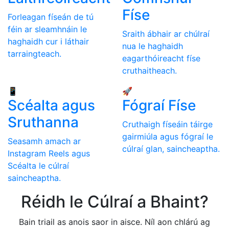
Físe
Forleagan físeán de tú
féin ar sleamhnáin le
Sraith ábhair ar chúlraí
haghaidh cur i láthair
nua le haghaidh
tarraingteach.
eagarthóireacht físe
cruthaitheach.
📱
🚀
Scéalta agus
Fógraí Físe
Sruthanna
Cruthaigh físeáin táirge
gairmiúla agus fógraí le
Seasamh amach ar
cúlraí glan, saincheaptha.
Instagram Reels agus
Scéalta le cúlraí
saincheaptha.
Réidh le Cúlraí a Bhaint?
Bain triail as anois saor in aisce. Níl aon chlárú ag