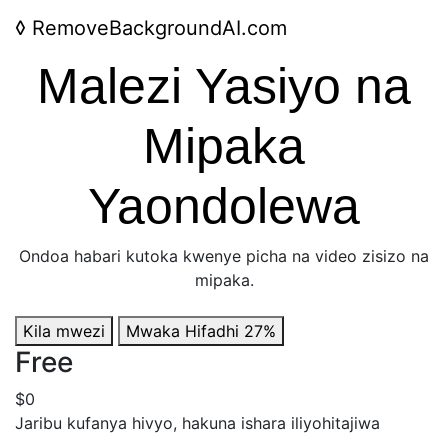
◊
RemoveBackgroundAI.com
Malezi Yasiyo na
Mipaka
Yaondolewa
Ondoa habari kutoka kwenye picha na video zisizo na
mipaka.
Kila mwezi
Mwaka
Hifadhi 27%
Free
$0
Jaribu kufanya hivyo, hakuna ishara iliyohitajiwa