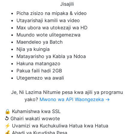
Jisajili
Picha zisizo na mipaka & video
Utayarishaji kamili wa video
Max ubora wa utokezaji wa HD
Muundo wote ulitegemezwa
Maendeleo ya Batch
Njia ya kuingia
Matayarisho ya Kabla ya Ndoa
Hakuna matangazo
Pakua faili hadi 2GB
Utegemezo wa awali
Je, Ni Lazima Nitumie pesa kwa ajili ya programu
yako?
Mwono wa API Waongezeka →
🔒
Kuhamishwa kwa SSL
↺
Ghairi wakati wowote
⚡
Uvamizi wa Kuchukuliwa Hatua kwa Hatua
💰
Ahadi ya Kurudisha Pesa