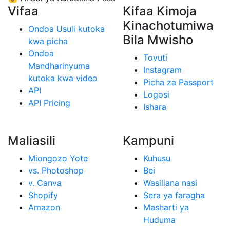
Vifaa
Kifaa Kimoja
Kinachotumiwa
Ondoa Usuli kutoka
Bila Mwisho
kwa picha
Ondoa
Tovuti
Mandharinyuma
Instagram
kutoka kwa video
Picha za Passport
API
Logosi
API Pricing
Ishara
Maliasili
Kampuni
Miongozo Yote
Kuhusu
vs. Photoshop
Bei
v. Canva
Wasiliana nasi
Shopify
Sera ya faragha
Amazon
Masharti ya
Huduma