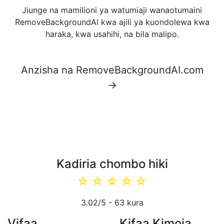
Jiunge na mamilioni ya watumiaji wanaotumaini
RemoveBackgroundAI kwa ajili ya kuondolewa kwa
haraka, kwa usahihi, na bila malipo.
Anzisha na RemoveBackgroundAI.com
→
Kadiria chombo hiki
☆
☆
☆
☆
☆
3.02
/5 -
63
kura
Vifaa
Kifaa Kimoja