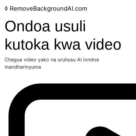
◊
RemoveBackgroundAI.com
Ondoa usuli
kutoka kwa video
Chagua video yako na uruhusu AI iondoe
mandharinyuma