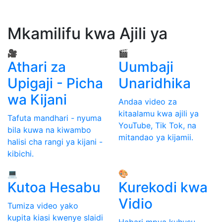
Mkamilifu kwa Ajili ya
🎥
🎬
Athari za
Uumbaji
Upigaji - Picha
Unaridhika
wa Kijani
Andaa video za
kitaalamu kwa ajili ya
Tafuta mandhari - nyuma
YouTube, Tik Tok, na
bila kuwa na kiwambo
mitandao ya kijamii.
halisi cha rangi ya kijani -
kibichi.
💻
🎨
Kutoa Hesabu
Kurekodi kwa
Vidio
Tumiza video yako
kupita kiasi kwenye slaidi
Habari mpya kuhusu