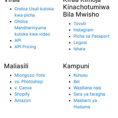
Kinachotumiwa
Ondoa Usuli kutoka
Bila Mwisho
kwa picha
Ondoa
Tovuti
Mandharinyuma
Instagram
kutoka kwa video
Picha za Passport
API
Logosi
API Pricing
Ishara
Maliasili
Kampuni
Miongozo Yote
Kuhusu
vs. Photoshop
Bei
v. Canva
Wasiliana nasi
Shopify
Sera ya faragha
Amazon
Masharti ya
Huduma