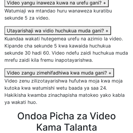
Video yangu inaweza kuwa na urefu gani?
+
Watumiaji wa mtandao huru wanaweza kuratibu
sekunde 5 za video.
Utayarishaji wa vidio huchukua muda gani?
+
Kuandaa wakati hutegemea urefu na azimio la video.
Kipande cha sekunde 5 kwa kawaida huchukua
sekunde 30 hadi 60. Video ndefu zaidi huchukua muda
mrefu zaidi kila fremu inapotayarishwa.
Video zangu zimehifadhiwa kwa muda gani?
+
Video zenu zilizotayarishwa hufutwa moja kwa moja
kutoka kwa watumishi wetu baada ya saa 24.
Hakikisha kwamba zinachapisha matokeo yako kabla
ya wakati huo.
Ondoa Picha za Video
Kama Talanta