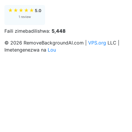
★
★
★
★
★
5.0
1 review
Faili zimebadilishwa:
5,448
© 2026 RemoveBackgroundAI.com |
VPS.org
LLC |
Imetengenezwa na
Lou