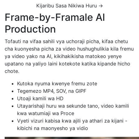
Kijaribu Sasa Nikiwa Huru →
Frame-by-Framale AI
Production
Tofauti na vifaa sahili vya uchoraji picha, kifaa chetu
cha kuonyesha picha za video hushughulikia kila fremu
ya video yako na AI, kikihakikisha matokeo yenye
upatano na yaliyo laini kotekote katika kipande hicho
chote.
Kutoka nyuma kwenye fremu zote
Tegemezo MP4, SOV, na GIPF
Utoaji kamili wa HD
Utayarishaji huru wa sekunde tano, video kamili
kwa watumiaji wa Proce
Vyeti vizuri kabisa kwa ajili ya athari za kijani -
kibichi na maonyesho ya vidio